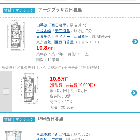
アークプラザ西日暮里
賃貸｜マンション
山手線
「
西日暮里
」駅 徒歩7分
京成本線
「
新三河島
」駅 徒歩7分
日暮里舎人ライナー
「
西日暮里
」駅 徒歩5分
東京都
荒川区
西日暮里
６丁目５１-１０
10.8
万円
築年数：築17年 ｜募集中：
1室
階数：11階建
敷金無料／礼金無料【さらに契約時3千円分商品券を贈呈】
10.8
万
円
(管理費・共益費 10,000円)
敷：0万円｜礼：0万円
所在階：3階
間取り：1DK
面積：30.10㎡
ISM西日暮里
賃貸｜マンション
京成本線
「
新三河島
」駅 徒歩2分
常磐線
「
三河島
」駅 徒歩7分