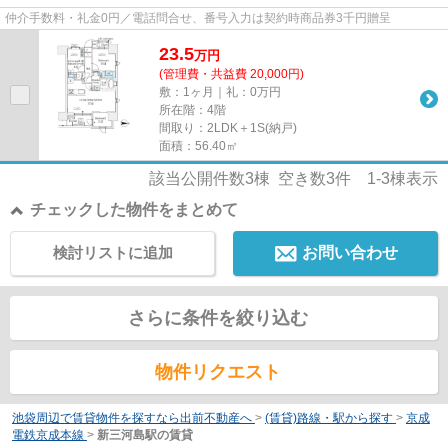
仲介手数料・礼金0円／電話問合せ、番号入力は契約時商品券3千円贈呈
23.5
万
円
(管理費・共益費 20,000円)
敷：1ヶ月｜礼：0万円
所在階：4階
間取り：2LDK＋1S(納戸)
面積：56.40㎡
該当公開件数
3
棟 空き数
3
件
1-3
棟表示
チェックした物件をまとめて
検討リストに追加
お問い合わせ
さらに条件を絞り込む
物件リクエスト
池袋周辺で賃貸物件を探すなら出前不動産へ
>
(賃貸)路線・駅から探す
>
京成
電鉄京成本線
>
新三河島駅の賃貸