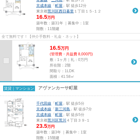
京成本線
「
町屋
」駅 徒歩12分
東京都
荒川区
西日暮里
１丁目１５-１２
16.5
万円
築年数：築31年 ｜募集中：
1室
階数：11階建
全て無料です！【仲介手数料・礼金・ネット】
16.5
万
円
(管理費・共益費 8,000円)
敷：1ヶ月｜礼：0万円
所在階：2階
間取り：1LDK
面積：41.58㎡
アヴァンカーサ町屋
賃貸｜マンション
千代田線
「
町屋
」駅 徒歩5分
京成本線
「
新三河島
」駅 徒歩7分
京成本線
「
町屋
」駅 徒歩5分
東京都
荒川区
荒川
４丁目３９-１
23.5
万円
築年数：築3年 ｜募集中：
1室
階数：15階建