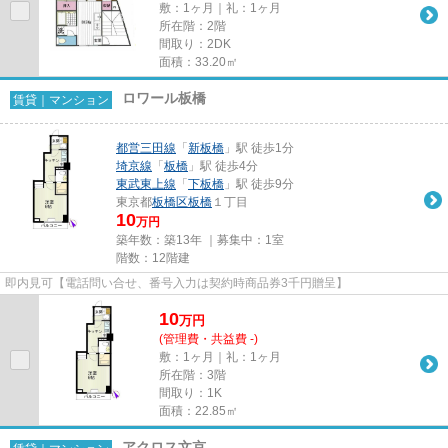
敷：1ヶ月｜礼：1ヶ月
所在階：2階
間取り：2DK
面積：33.20㎡
ロワール板橋
賃貸｜マンション
都営三田線
「
新板橋
」駅 徒歩1分
埼京線
「
板橋
」駅 徒歩4分
東武東上線
「
下板橋
」駅 徒歩9分
東京都
板橋区
板橋
１丁目
10
万円
築年数：築13年 ｜募集中：
1室
階数：12階建
即内見可【電話問い合せ、番号入力は契約時商品券3千円贈呈】
10
万
円
(管理費・共益費 -)
敷：1ヶ月｜礼：1ヶ月
所在階：3階
間取り：1K
面積：22.85㎡
アクロス文京