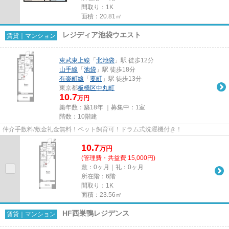
間取り：1K
面積：20.81㎡
レジディア池袋ウエスト
賃貸｜マンション
東武東上線
「
北池袋
」駅 徒歩12分
山手線
「
池袋
」駅 徒歩18分
有楽町線
「
要町
」駅 徒歩13分
東京都
板橋区
中丸町
10.7
万円
築年数：築18年 ｜募集中：
1室
階数：10階建
仲介手数料/敷金礼金無料！ペット飼育可！ドラム式洗濯機付き！
10.7
万
円
(管理費・共益費 15,000円)
敷：0ヶ月｜礼：0ヶ月
所在階：6階
間取り：1K
面積：23.56㎡
HF西巣鴨レジデンス
賃貸｜マンション