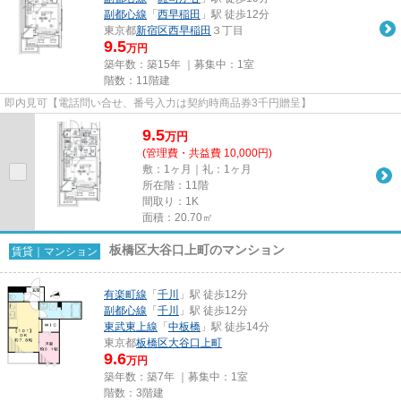
副都心線
「
西早稲田
」駅 徒歩12分
東京都
新宿区
西早稲田
３丁目
9.5
万円
築年数：築15年 ｜募集中：
1室
階数：11階建
即内見可【電話問い合せ、番号入力は契約時商品券3千円贈呈】
9.5
万
円
(管理費・共益費 10,000円)
敷：1ヶ月｜礼：1ヶ月
所在階：11階
間取り：1K
面積：20.70㎡
板橋区大谷口上町のマンション
賃貸｜マンション
有楽町線
「
千川
」駅 徒歩12分
副都心線
「
千川
」駅 徒歩12分
東武東上線
「
中板橋
」駅 徒歩14分
東京都
板橋区
大谷口上町
9.6
万円
築年数：築7年 ｜募集中：
1室
階数：3階建