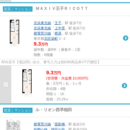
ＭＡＸＩＶ王子ＲＩＣＯＴＴ
賃貸｜マンション
京浜東北線
「
王子
」駅 徒歩7分
京浜東北線
「
上中里
」駅 徒歩7分
都電荒川線
「
梶原
」駅 徒歩7分
東京都
北区
栄町
２-２
9.3
万円
築年数：築9年 ｜募集中：
1室
階数：6階建
即内見可【電話問い合せ、番号入力は契約時商品券3千円贈呈】
9.3
万
円
(管理費・共益費 10,000円)
敷：0万円｜礼：1ヶ月
所在階：4階
間取り：1K
面積：25.29㎡
ル・リオン西早稲田
賃貸｜マンション
都電荒川線
「
面影橋
」駅 徒歩2分
副都心線
「
雑司が谷
」駅 徒歩10分