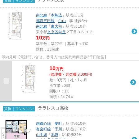
賃貸｜マンション
南北線
「
本駒込
」駅 徒歩1分
都営三田線
「
白山
」駅 徒歩5分
南北線
「
東大前
」駅 徒歩10分
東京都
文京区
向丘
２丁目３６-１３
10
万円
築年数：築22年 ｜募集中：
1室
階数：13階建
即内見可【電話問い合せ、番号入力は契約時商品券3千円贈呈】
10
万
円
(管理費・共益費 8,000円)
敷：0万円｜礼：1ヶ月
所在階：2階
間取り：1K
面積：24.74㎡
ララレスコ高松
賃貸｜マンション
副都心線
「
要町
」駅 徒歩10分
有楽町線
「
千川
」駅 徒歩10分
山手線
「
池袋
」駅 徒歩24分