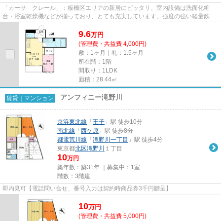
「カーサ クレール」：板橋区エリアの新居にピッタリ。室内設備は洗面化粧
台・浴室乾燥機などが揃っており、とても充実しています。強度の強い軽量鉄骨
造の物件はこちらです。徒歩13...
9.6
万
円
(管理費・共益費 4,000円)
敷：1ヶ月｜礼：1.5ヶ月
所在階：1階
間取り：1LDK
面積：28.44㎡
アンフィニー滝野川
賃貸｜マンション
京浜東北線
「
王子
」駅 徒歩10分
南北線
「
西ケ原
」駅 徒歩8分
都電荒川線
「
滝野川一丁目
」駅 徒歩4分
東京都
北区
滝野川
１丁目
10
万円
築年数：築31年 ｜募集中：
1室
階数：3階建
即内見可【電話問い合せ、番号入力は契約時商品券3千円贈呈】
10
万
円
(管理費・共益費 5,000円)