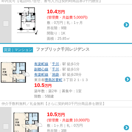
即内見可【電話問い合せ、番号入力は契約時商品券3千円贈呈】
10.4
万
円
(管理費・共益費 5,000円)
敷：0万円｜礼：1ヶ月
所在階：9階
間取り：1K
面積：25.85㎡
ファブリック千川レジデンス
賃貸｜マンション
有楽町線
「
千川
」駅 徒歩1分
副都心線
「
千川
」駅 徒歩1分
有楽町線
「
池袋
」駅 徒歩28分
東京都
豊島区
要町
３丁目２１-１３
10.5
万円
築年数：築2年 ｜募集中：
1室
階数：5階建
仲介手数料無料／礼金無料【さらに契約時3千円分商品券を贈呈】
10.5
万
円
(管理費・共益費 10,000円)
敷：1ヶ月｜礼：0万円
所在階：3階