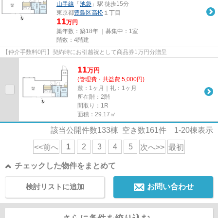
山手線
「
池袋
」駅 徒歩15分
東京都
豊島区
高松
１丁目
11
万円
築年数：築18年 ｜募集中：
1室
階数：4階建
【仲介手数料0円】契約時にお引越祝として商品券1万円分贈呈
11
万
円
(管理費・共益費 5,000円)
敷：1ヶ月｜礼：1ヶ月
所在階：2階
間取り：1R
面積：29.17㎡
該当公開件数
133
棟 空き数
161
件
1-20
棟表示
1
2
3
4
5
<<前へ
次へ>>
最初
チェックした物件をまとめて
検討リストに追加
お問い合わせ