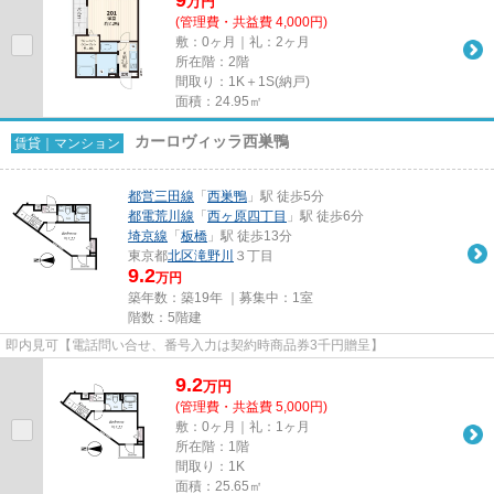
万
円
(管理費・共益費 4,000円)
敷：0ヶ月｜礼：2ヶ月
所在階：2階
間取り：1K＋1S(納戸)
面積：24.95㎡
カーロヴィッラ西巣鴨
賃貸｜マンション
都営三田線
「
西巣鴨
」駅 徒歩5分
都電荒川線
「
西ヶ原四丁目
」駅 徒歩6分
埼京線
「
板橋
」駅 徒歩13分
東京都
北区
滝野川
３丁目
9.2
万円
築年数：築19年 ｜募集中：
1室
階数：5階建
即内見可【電話問い合せ、番号入力は契約時商品券3千円贈呈】
9.2
万
円
(管理費・共益費 5,000円)
敷：0ヶ月｜礼：1ヶ月
所在階：1階
間取り：1K
面積：25.65㎡