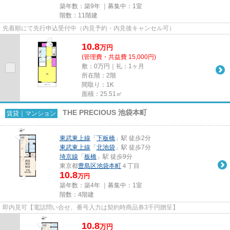
築年数：築9年 ｜募集中：
1室
階数：11階建
先着順にて先行申込受付中（内見予約・内見後キャンセル可）
10.8
万
円
(管理費・共益費 15,000円)
敷：0万円｜礼：1ヶ月
所在階：2階
間取り：1K
面積：25.51㎡
THE PRECIOUS 池袋本町
賃貸｜マンション
東武東上線
「
下板橋
」駅 徒歩2分
東武東上線
「
北池袋
」駅 徒歩7分
埼京線
「
板橋
」駅 徒歩9分
東京都
豊島区
池袋本町
４丁目
10.8
万円
築年数：築4年 ｜募集中：
1室
階数：4階建
即内見可【電話問い合せ、番号入力は契約時商品券3千円贈呈】
10.8
万
円