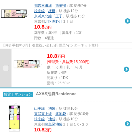
都営三田線
「
西巣鴨
」駅 徒歩7分
埼京線
「
板橋
」駅 徒歩12分
京浜東北線
「
王子
」駅 徒歩15分
東京都
北区
滝野川
３丁目
10.8
万円
築年数：築4年 ｜募集中：
1室
階数：4階建
【仲介手数料0円】引越祝い金1万円贈呈/インターネット無料
10.8
万
円
(管理費・共益費 15,000円)
敷：1ヶ月｜礼：0ヶ月
所在階：4階
間取り：1DK
面積：25.50㎡
AXAS池袋Residence
賃貸｜マンション
山手線
「
池袋
」駅 徒歩10分
東武東上線
「
北池袋
」駅 徒歩10分
埼京線
「
池袋
」駅 徒歩10分
東京都
豊島区
池袋
１丁目１６-２６
10.8
万円