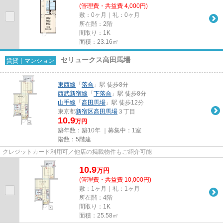
(管理費・共益費 4,000円)
敷：0ヶ月｜礼：0ヶ月
所在階：2階
間取り：1K
面積：23.16㎡
セリュークス高田馬場
賃貸｜マンション
東西線
「
落合
」駅 徒歩8分
西武新宿線
「
下落合
」駅 徒歩8分
山手線
「
高田馬場
」駅 徒歩12分
東京都
新宿区
高田馬場
３丁目
10.9
万円
築年数：築10年 ｜募集中：
1室
階数：5階建
クレジットカード利用可／他店の掲載物件もご紹介可能
10.9
万
円
(管理費・共益費 10,000円)
敷：1ヶ月｜礼：1ヶ月
所在階：4階
間取り：1K
面積：25.58㎡