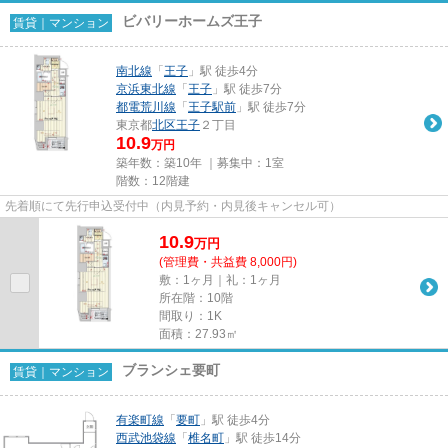
ビバリーホームズ王子
賃貸｜マンション
南北線
「
王子
」駅 徒歩4分
京浜東北線
「
王子
」駅 徒歩7分
都電荒川線
「
王子駅前
」駅 徒歩7分
東京都
北区
王子
２丁目
10.9
万円
築年数：築10年 ｜募集中：
1室
階数：12階建
先着順にて先行申込受付中（内見予約・内見後キャンセル可）
10.9
万
円
(管理費・共益費 8,000円)
敷：1ヶ月｜礼：1ヶ月
所在階：10階
間取り：1K
面積：27.93㎡
ブランシェ要町
賃貸｜マンション
有楽町線
「
要町
」駅 徒歩4分
西武池袋線
「
椎名町
」駅 徒歩14分