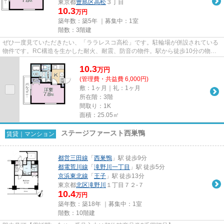
東京都
豊島区
高松
３丁目
10.3
万円
築年数：築5年 ｜募集中：
1室
階数：3階建
ぜひ一度見ていただきたい、「ララレスコ高松」です。駐輪場が併設されている
物件です。RC構造を生かした耐火、耐震、防音の物件。駅から徒歩10分の物件
なら、駅前のお買い物も便利で...
10.3
万
円
(管理費・共益費 6,000円)
敷：1ヶ月｜礼：1ヶ月
所在階：3階
間取り：1K
面積：25.05㎡
ステージファースト西巣鴨
賃貸｜マンション
都営三田線
「
西巣鴨
」駅 徒歩9分
都電荒川線
「
滝野川一丁目
」駅 徒歩5分
京浜東北線
「
王子
」駅 徒歩13分
東京都
北区
滝野川
１丁目７２-７
10.4
万円
築年数：築18年 ｜募集中：
1室
階数：10階建