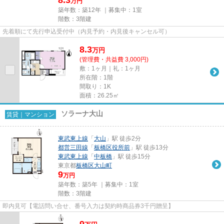
万円
築年数：築12年 ｜募集中：
1室
階数：3階建
先着順にて先行申込受付中（内見予約・内見後キャンセル可）
8.3
万
円
(管理費・共益費 3,000円)
敷：1ヶ月｜礼：1ヶ月
所在階：1階
間取り：1K
面積：26.25㎡
ソラーナ大山
賃貸｜マンション
東武東上線
「
大山
」駅 徒歩2分
都営三田線
「
板橋区役所前
」駅 徒歩13分
東武東上線
「
中板橋
」駅 徒歩15分
東京都
板橋区
大山町
9
万円
築年数：築5年 ｜募集中：
1室
階数：3階建
即内見可【電話問い合せ、番号入力は契約時商品券3千円贈呈】
9