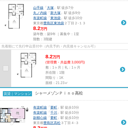
山手線
「
大塚
」駅 徒歩7分
丸ノ内線
「
新大塚
」駅 徒歩9分
有楽町線
「
東池袋
」駅 徒歩10分
東京都
豊島区
東池袋
２丁目２-１３
8.2
万円
築年数：築9年 ｜募集中：
1室
階数：3階建
先着順にて先行申込受付中（内見予約・内見後キャンセル可）
8.2
万
円
(管理費・共益費 3,000円)
敷：1ヶ月｜礼：1ヶ月
所在階：1階
間取り：1K
面積：21.23㎡
シャーメゾンＰｉｎｏ高松
賃貸｜マンション
有楽町線
「
要町
」駅 徒歩10分
有楽町線
「
千川
」駅 徒歩10分
副都心線
「
要町
」駅 徒歩10分
東京都
豊島区
高松
３丁目４-３
8.3