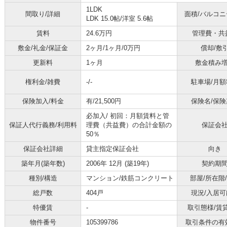
1LDK
間取り/詳細
面積/バルコ
LDK 15.0帖
/
洋室 5.6帖
賃料
24.6万円
管理費・共
敷金/礼金/保証金
2ヶ月/1ヶ月/0万円
償却/敷
更新料
1ヶ月
敷金積み
権利金/雑費
-/-
駐車場/月額
保険加入/料金
有/21,500円
保険名/保険
必加入/
初回：月額賃料と管
保証人代行義務/利用料
理費（共益費）の合計金額の
保証会
50％
保証会社詳細
貸主指定保証会社
向き
築年月(築年数)
2006年 12月 (築19年)
契約期
種別/構造
マンション/鉄筋コンクリート
部屋/所在階
総戸数
404戸
現況/入居可
特優賃
-
取引態様/賃
物件番号
105399786
取引条件の有