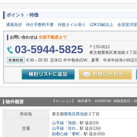
ポイント・特徴
通風良好
仲介手数料不要
外観タイル張り
LDK15帖以上
全居室洋
お問い合わせは
出前不動産まで
03-5944-5825
〒170-0013
東京都豊島区東池袋３丁目1-
9:30～20:30 定休日:年中無休(GW、夏季、年末年始等の特定
【マンション】
物件番号：105399786
情報更新日：20
物件概要
所在地
東京都
豊島区
西池袋
３丁目
山手線
「
池袋
」駅 徒歩2分
交通
山手線
「
目白
」駅 徒歩13分
副都心線
「
要町
」駅 徒歩10分