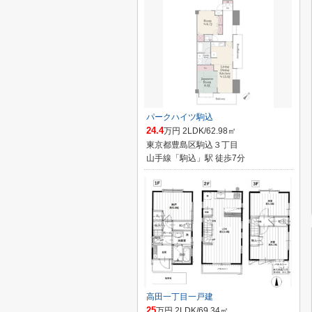
パークハイツ駒込
24.4
万円 2LDK/62.98㎡
東京都豊島区駒込３丁目
山手線「駒込」駅 徒歩7分
高田一丁目一戸建
25
万円 2LDK/69.34㎡