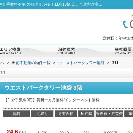
ウエストパークタワー池袋311｜通風良好 仲介手数料不要 外観タイル張り LDK15帖以上 全居室洋室｜池袋周辺で賃貸物件を探すなら出前不動産へ
定休日：年中無休
産へ
>
出前不動産の物件一覧
>
ウエストパークタワー池袋
>
311
11
ウエストパークタワー池袋 3階
【仲介手数料0円】賃料一カ月無料/インターネット無料
賃料
間取り
専有面積
所在階
管理費・共益費
敷
24.6
万円