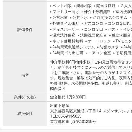
ペット相談
楽器相談
陽当り良好
２人入
ファミリー向け
仲介手数料無料
室内洗濯
公営水道
公共下水
24時間換気システム
外観タイル張り
ガスコンロ
コンロ２口以
ディスポーザー
コンロ３口
バス・トイレ
設備条件
温水洗浄便座
洗髪洗面化粧台
独立洗面台
ネット使用料無料
オートロック
TVモニ
24時間緊急通報システム
防犯カメラ
24
24時間ゴミ出し可
エアコン全室
初期費用
仲介手数料0円物件多数／ご内見は現地待合せ
可。※問合せ後すぐにメールのご返信しており
ルをご確認下さい。電話番号の入力がオススメ
備考
す。現地集合、解散で効率的にご内見。夜間内
料0円物件、未公開物件多数。引越し割引、割
図面参照
条件(その他)
鍵交換代:1万9,800円
出前不動産
東京都豊島区東池袋３丁目1-4 メゾンサンシャイン
取扱会社
TEL:03-5944-5825
東京都知事 (2) 第101218号