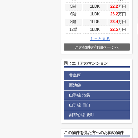
5階
1LDK
22.2
万円
6階
1LDK
23.2
万円
8階
1LDK
23.4
万円
12階
1LDK
22.5
万円
もっと見る
この物件の詳細ページへ
同じエリアのマンション
豊島区
西池袋
山手線 池袋
山手線 目白
副都心線 要町
この物件を見た方へのお勧め物件