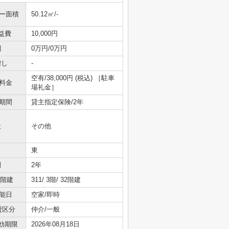
ニー面積
50.12㎡/-
益費
10,000円
引
0万円/0万円
増し
-
空有/38,000円 (税込) ［駐車
料金
場礼金］
期間
貸主指定保険/2年
社
その他
東
間
2年
/階建
311/ 3階/ 32階建
能日
空家/即時
貸区分
仲介/一般
効期限
2026年08月18日