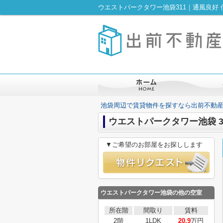
池袋周辺で賃貸物件を探すなら出前不動
ウエストパークタワー池袋 3
▼ご希望のお部屋をお探しします
ウエストパークタワー池袋
の他の空室
所在階
間取り
賃料
2階
1LDK
20.9
万円