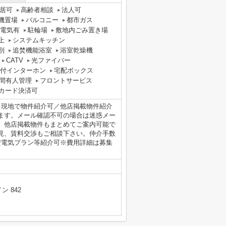
居可
高齢者相談
法人可
機置場
バルコニー
都市ガス
電気有
駐輪場
敷地内ごみ置き場
上
システムキッチン
別
追焚機能浴室
浴室乾燥機
CATV
光ファイバー
タ付インターホン
宅配ボックス
時間有人管理
フロントサービス
カード決済可
／現地で物件紹介可／他店掲載物件紹介
ます。メール確認不可の場合は迷惑メー
。他店掲載物件もまとめてご案内可能で
見、賃料交渉もご相談下さい。仲介手数
安電気プラン等紹介可※費用詳細は募集
 842