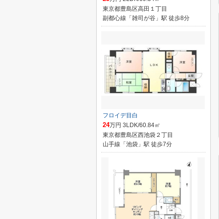
東京都豊島区高田１丁目
副都心線「雑司が谷」駅 徒歩8分
フロイデ目白
24
万円 3LDK/60.84㎡
東京都豊島区西池袋２丁目
山手線「池袋」駅 徒歩7分