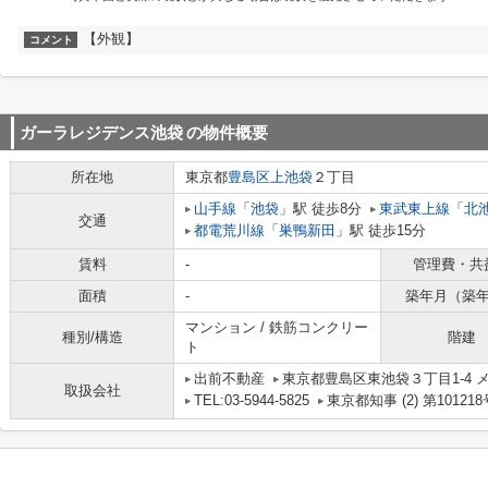
【外観】
コメント
ガーラレジデンス池袋
の物件概要
所在地
東京都
豊島区
上池袋
２丁目
山手線
「
池袋
」駅 徒歩8分
東武東上線
「
北
交通
都電荒川線
「
巣鴨新田
」駅 徒歩15分
賃料
-
管理費・共
面積
-
築年月（築
マンション / 鉄筋コンクリー
種別/構造
階建
ト
出前不動産
東京都豊島区東池袋３丁目1-4 メ
取扱会社
TEL:03-5944-5825
東京都知事 (2) 第101218