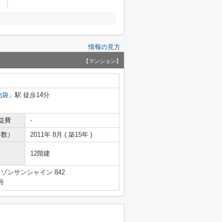
情報の見方
【マンション】
池袋
」駅 徒歩14分
益費
-
年数）
2011年 8月 ( 築15年 )
12階建
ゾンサンシャイン 842
号