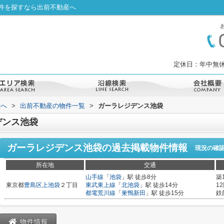
件を探すなら出前不動産へ
定休日：年中無休
産へ
>
出前不動産の物件一覧
>
ガーラレジデンス池袋
デンス池袋
ガーラレジデンス池袋
の過去掲載物件情報
現況の確
所在地
交通
山手線
「
池袋
」駅 徒歩8分
築
東京都
豊島区
上池袋
２丁目
東武東上線
「
北池袋
」駅 徒歩14分
1
都電荒川線
「
巣鴨新田
」駅 徒歩15分
鉄
物件情報