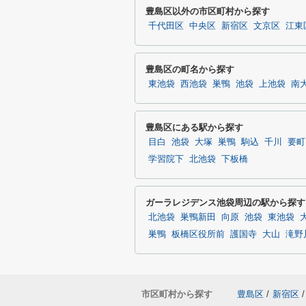
豊島区以外の市区町村から探す
千代田区
中央区
新宿区
文京区
江東
豊島区の町名から探す
東池袋
西池袋
巣鴨
池袋
上池袋
南
豊島区にある駅から探す
目白
池袋
大塚
巣鴨
駒込
千川
要町
学習院下
北池袋
下板橋
ガーラレジデンス池袋周辺の駅から探す
北池袋
巣鴨新田
向原
池袋
東池袋
巣鴨
板橋区役所前
護国寺
大山
滝野
市区町村から探す
豊島区
/
新宿区
/