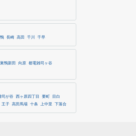
鴨
長崎
高田
千川
千早
巣鴨新田
向原
都電雑司ヶ谷
雑司が谷
西ヶ原四丁目
要町
目白
王子
高田馬場
十条
上中里
下落合