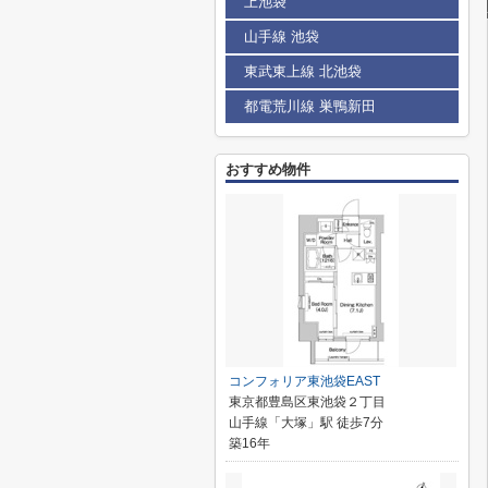
上池袋
山手線 池袋
東武東上線 北池袋
都電荒川線 巣鴨新田
おすすめ物件
コンフォリア東池袋EAST
東京都豊島区東池袋２丁目
山手線「大塚」駅 徒歩7分
築16年