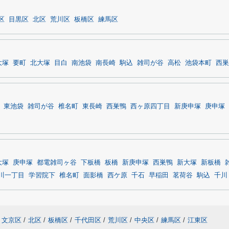
区
目黒区
北区
荒川区
板橋区
練馬区
大塚
要町
北大塚
目白
南池袋
南長崎
駒込
雑司が谷
高松
池袋本町
西巣
東池袋
雑司が谷
椎名町
東長崎
西巣鴨
西ヶ原四丁目
新庚申塚
庚申塚
大塚
庚申塚
都電雑司ヶ谷
下板橋
板橋
新庚申塚
西巣鴨
新大塚
新板橋
川一丁目
学習院下
椎名町
面影橋
西ケ原
千石
早稲田
茗荷谷
駒込
千川
文京区
/
北区
/
板橋区
/
千代田区
/
荒川区
/
中央区
/
練馬区
/
江東区