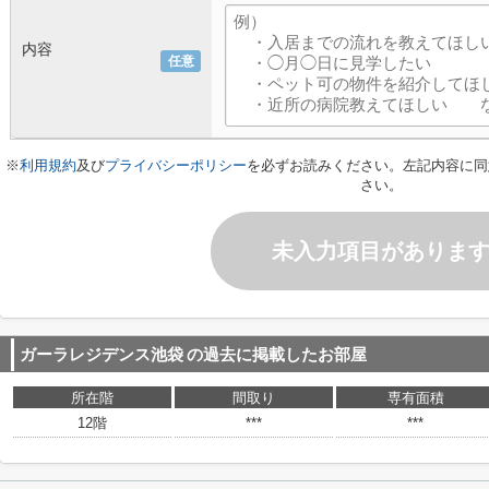
内容
任意
※
利用規約
及び
プライバシーポリシー
を必ずお読みください。左記内容に同
さい。
未入力項目がありま
ガーラレジデンス池袋
の過去に掲載したお部屋
所在階
間取り
専有面積
12階
***
***