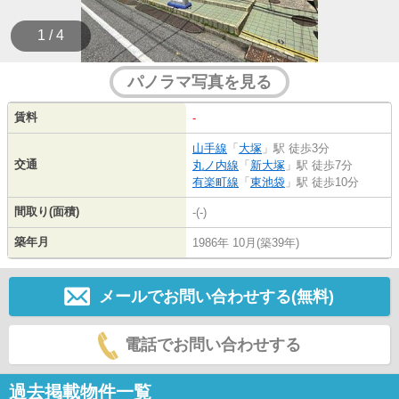
1 / 4
パノラマ写真を見る
賃料
-
山手線
「
大塚
」駅 徒歩3分
交通
丸ノ内線
「
新大塚
」駅 徒歩7分
有楽町線
「
東池袋
」駅 徒歩10分
間取り(面積)
-(-)
築年月
1986年 10月(築39年)
メールでお問い合わせする(無料)
電話でお問い合わせする
過去掲載物件一覧