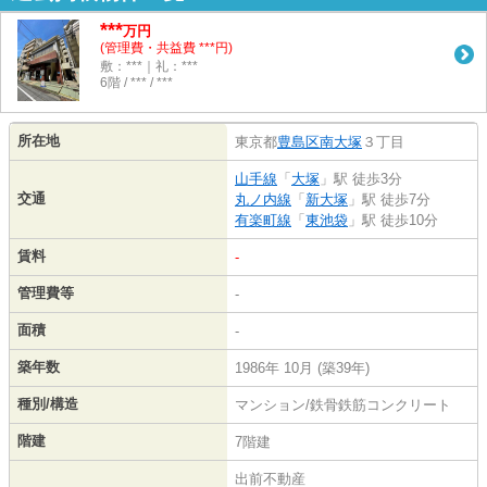
***
万円
(管理費・共益費 ***円)
敷：***｜礼：***
6階 / *** / ***
所在地
東京都
豊島区
南大塚
３丁目
山手線
「
大塚
」駅 徒歩3分
交通
丸ノ内線
「
新大塚
」駅 徒歩7分
有楽町線
「
東池袋
」駅 徒歩10分
賃料
-
管理費等
-
面積
-
築年数
1986年 10月 (築39年)
種別/構造
マンション/鉄骨鉄筋コンクリート
階建
7階建
出前不動産