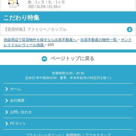
敷：1ヶ月｜礼：1ヶ月
3階 / 3LDK / 61.86㎡
こだわり特集
【賃貸特集】ファミリー／カップル
池袋周辺で賃貸物件を探すなら出前不動産へ
>
出前不動産の物件一覧
>
サンク
レイドルレヴィール池袋
>
605
ページトップに戻る
営業時間:9:30～20:30
定休日:年中無休(GW、夏季、年末年始等の特定日を除く)
ホーム
会社概要
お問い合わせ
PCサイト
プライバシーポリシー
利用規約
｜アクセスマップ
｜