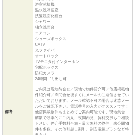
浴室乾燥機
温水洗浄便座
洗髪洗面化粧台
シャワー
独立洗面台
エアコン
シューズボックス
CATV
光ファイバー
オートロック
TVモニタ付インターホン
宅配ボックス
防犯カメラ
24時間ゴミ出し可
ご内見は現地待合せ／現地で物件紹介可／他店掲載物
件紹介可／※問合せ後すぐにメールのご返信させてい
ただいております。メール確認不可の場合は迷惑メー
ルをご確認下さい。電話番号の入力がオススメです！
備考
他店掲載物件もまとめてご案内可能です。現地集合、
解散で効率的にご内見。夜間内見、賃料交渉もご相談
下さい。仲介手数料半額～最大無料の物件、未公開物
件も多数。その他引越し割引、割安電気プランなど特
典あり。