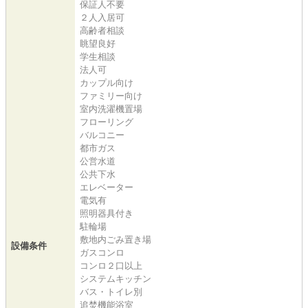
保証人不要
２人入居可
高齢者相談
眺望良好
学生相談
法人可
カップル向け
ファミリー向け
室内洗濯機置場
フローリング
バルコニー
都市ガス
公営水道
公共下水
エレベーター
電気有
照明器具付き
駐輪場
敷地内ごみ置き場
設備条件
ガスコンロ
コンロ２口以上
システムキッチン
バス・トイレ別
追焚機能浴室