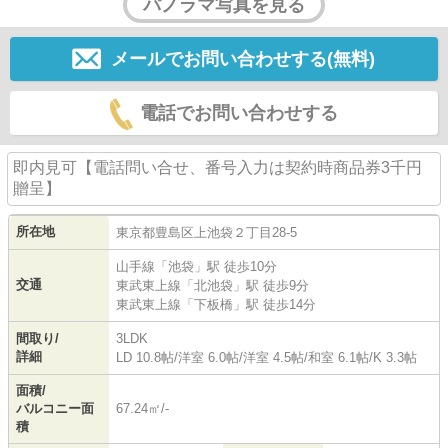
パノラマ写真を見る
メールでお問い合わせする(無料)
電話でお問い合わせする
即内見可【電話問い合せ、番号入力は契約時商品券3千円
贈呈】
所在地
東京都
豊島区
上池袋
２丁目28-5
山手線
「
池袋
」駅 徒歩10分
交通
東武東上線
「
北池袋
」駅 徒歩9分
東武東上線
「
下板橋
」駅 徒歩14分
間取り/
3LDK
詳細
LD 10.8帖
/
洋室 6.0帖
/
洋室 4.5帖
/
和室 6.1帖
/
K 3.3帖
面積/
バルコニー面
67.24㎡/-
積