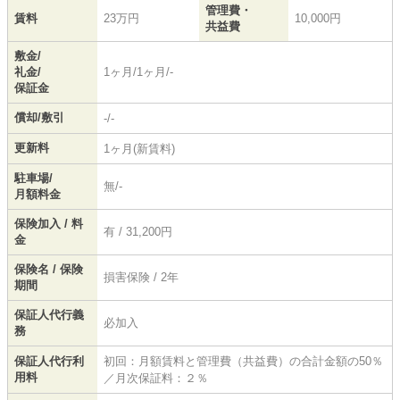
管理費・
賃料
23万円
10,000円
共益費
敷金/
礼金/
1ヶ月/1ヶ月/-
保証金
償却/敷引
-/-
更新料
1ヶ月(新賃料)
駐車場/
無/-
月額料金
保険加入 / 料
有 / 31,200円
金
保険名 / 保険
損害保険 / 2年
期間
保証人代行義
必加入
務
保証人代行利
初回：月額賃料と管理費（共益費）の合計金額の50％
用料
／月次保証料：２％