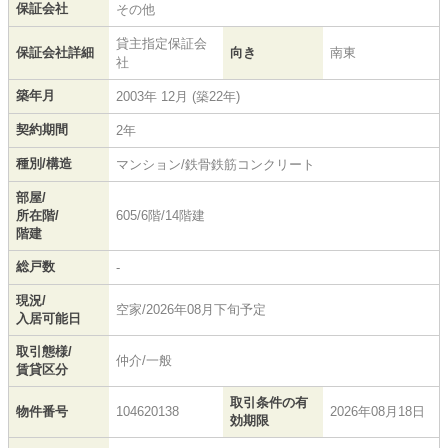
保証会社
その他
貸主指定保証会
保証会社詳細
向き
南東
社
築年月
2003年 12月 (築22年)
契約期間
2年
種別/構造
マンション/鉄骨鉄筋コンクリート
部屋/
所在階/
605/6階/14階建
階建
総戸数
-
現況/
空家/2026年08月下旬予定
入居可能日
取引態様/
仲介/一般
賃貸区分
取引条件の有
物件番号
104620138
2026年08月18日
効期限