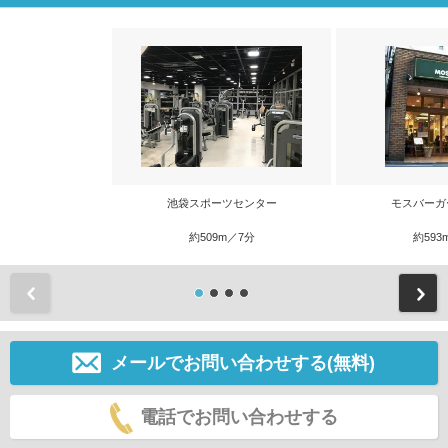
池袋スポーツセンター
モスバーガ
約509m／7分
約593
前
メールでお問い合わせする(無料)
電話でお問い合わせする