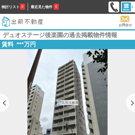
0
0
検討リスト
最近見た物件
お問合せ
デュオステージ後楽園の過去掲載物件情報
賃料
***
万円