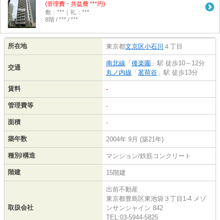
(管理費・共益費 ***円)
敷：***｜礼：***
8階 / *** / ***
所在地
東京都
文京区
小石川
４丁目
南北線
「
後楽園
」駅 徒歩10～12分
交通
丸ノ内線
「
茗荷谷
」駅 徒歩13分
賃料
-
管理費等
-
面積
-
築年数
2004年 9月 (築21年)
種別/構造
マンション/鉄筋コンクリート
階建
15階建
出前不動産
東京都豊島区東池袋３丁目1-4 メゾ
取扱会社
ンサンシャイン 842
TEL:03-5944-5825