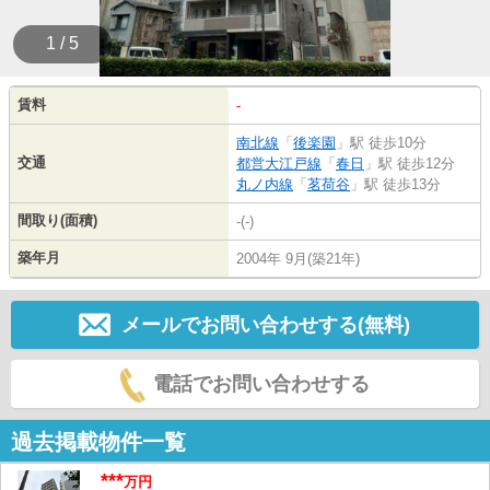
1 / 5
賃料
-
南北線
「
後楽園
」駅 徒歩10分
交通
都営大江戸線
「
春日
」駅 徒歩12分
丸ノ内線
「
茗荷谷
」駅 徒歩13分
間取り(面積)
-(-)
築年月
2004年 9月(築21年)
メールでお問い合わせする(無料)
電話でお問い合わせする
過去掲載物件一覧
***
万円