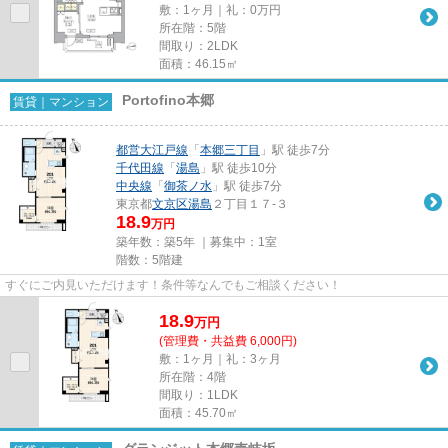
敷：1ヶ月｜礼：0万円
所在階：5階
間取り：2LDK
面積：46.15㎡
Portofino本郷
賃貸｜マンション
都営大江戸線
「
本郷三丁目
」駅 徒歩7分
千代田線
「
湯島
」駅 徒歩10分
中央線
「
御茶ノ水
」駅 徒歩7分
東京都
文京区
湯島
２丁目１７-３
18.9
万円
築年数：築5年 ｜募集中：
1室
階数：5階建
すぐにご内見いただけます！条件等なんでもご相談ください！
18.9
万
円
(管理費・共益費 6,000円)
敷：1ヶ月｜礼：3ヶ月
所在階：4階
間取り：1LDK
面積：45.70㎡