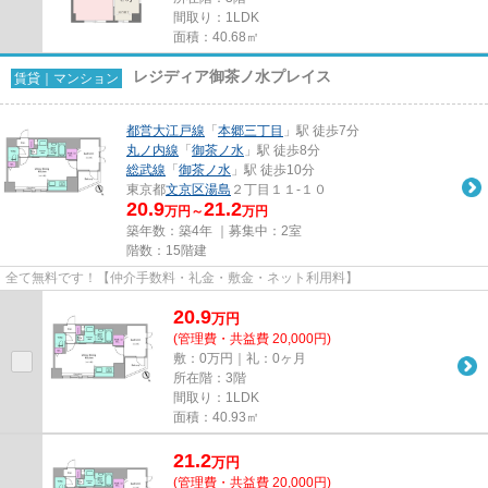
間取り：1LDK
面積：40.68㎡
レジディア御茶ノ水プレイス
賃貸｜マンション
都営大江戸線
「
本郷三丁目
」駅 徒歩7分
丸ノ内線
「
御茶ノ水
」駅 徒歩8分
総武線
「
御茶ノ水
」駅 徒歩10分
東京都
文京区
湯島
２丁目１１-１０
20.9
21.2
万円～
万円
築年数：築4年 ｜募集中：
2室
階数：15階建
全て無料です！【仲介手数料・礼金・敷金・ネット利用料】
20.9
万
円
(管理費・共益費 20,000円)
敷：0万円｜礼：0ヶ月
所在階：3階
間取り：1LDK
面積：40.93㎡
21.2
万
円
(管理費・共益費 20,000円)