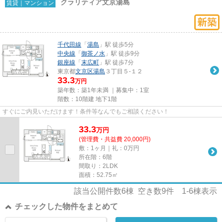
クラリティア文京湯島
賃貸｜マンション
千代田線
「
湯島
」駅 徒歩5分
中央線
「
御茶ノ水
」駅 徒歩9分
銀座線
「
末広町
」駅 徒歩7分
東京都
文京区
湯島
３丁目５-１２
33.3
万円
築年数：築1年未満 ｜募集中：
1室
階数：10階建 地下1階
すぐにご内見いただけます！条件等なんでもご相談ください！
33.3
万
円
(管理費・共益費 20,000円)
敷：1ヶ月｜礼：0万円
所在階：6階
間取り：2LDK
面積：52.75㎡
該当公開件数
6
棟 空き数
9
件
1-6
棟表示
チェックした物件をまとめて