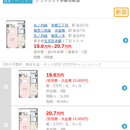
グランジット本郷壱岐坂
賃貸｜マンション
丸ノ内線
「
本郷三丁目
」駅 徒歩2分
都営三田線
「
水道橋
」駅 徒歩7分
丸ノ内線
「
御茶ノ水
」駅 徒歩9分
東京都
文京区
本郷
２丁目２３-９
19.6
20.7
万円～
万円
築年数：築1年未満 ｜募集中：
2室
階数：6階建
【仲介手数料・敷金礼金・ネット0円】20万円キャッシュバック
19.6
万
円
(管理費・共益費 15,000円)
敷：0万円｜礼：0ヶ月
所在階：3階
間取り：1LDK
面積：40.68㎡
20.7
万
円
(管理費・共益費 15,000円)
敷：0万円｜礼：0ヶ月
所在階：3階