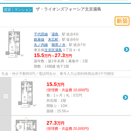
ザ・ライオンズフォーシア文京湯島
賃貸｜マンション
千代田線
「
湯島
」駅 徒歩4分
銀座線
「
末広町
」駅 徒歩6分
丸ノ内線
「
御茶ノ水
」駅 徒歩7分
東京都
文京区
湯島
３丁目４-９
15.5
27.3
万円～
万円
築年数：築1年未満 ｜募集中：
2室
階数：14階建 地下1階
礼金・仲介手数料0円／電話問合せ、番号入力は契約時商品券3千円贈呈
15.5
万
円
(管理費・共益費 10,000円)
敷：1ヶ月｜礼：0万円
所在階：1階
間取り：1DK
面積：25.56㎡
27.3
万
円
(管理費・共益費 20,000円)