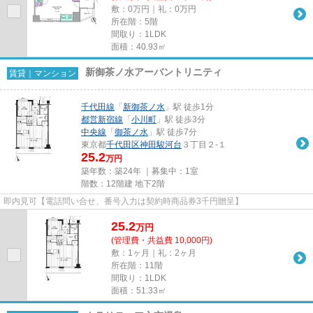
敷：0万円｜礼：0万円
所在階：5階
間取り：1LDK
面積：40.93㎡
新御茶ノ水アーバントリニティ
賃貸｜マンション
千代田線
「
新御茶ノ水
」駅 徒歩1分
都営新宿線
「
小川町
」駅 徒歩3分
中央線
「
御茶ノ水
」駅 徒歩7分
東京都
千代田区
神田駿河台
３丁目２-１
25.2
万円
築年数：築24年 ｜募集中：
1室
階数：12階建 地下2階
即内見可【電話問い合せ、番号入力は契約時商品券3千円贈呈】
25.2
万
円
(管理費・共益費 10,000円)
敷：1ヶ月｜礼：2ヶ月
所在階：11階
間取り：1LDK
面積：51.33㎡