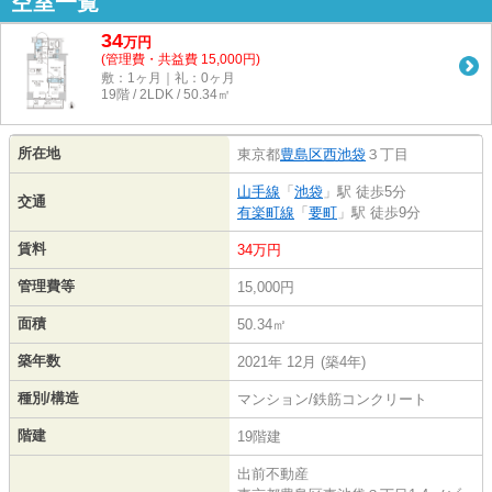
空室一覧
34
万
円
(管理費・共益費 15,000円)
敷：1ヶ月｜礼：0ヶ月
19階 / 2LDK / 50.34㎡
所在地
東京都
豊島区
西池袋
３丁目
山手線
「
池袋
」駅 徒歩5分
交通
有楽町線
「
要町
」駅 徒歩9分
賃料
34万円
管理費等
15,000円
面積
50.34㎡
築年数
2021年 12月 (築4年)
種別/構造
マンション/鉄筋コンクリート
階建
19階建
出前不動産