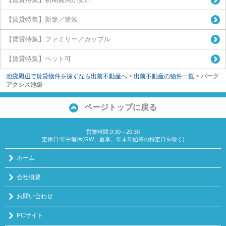
【賃貸特集】新築／築浅
【賃貸特集】ファミリー／カップル
【賃貸特集】ペット可
池袋周辺で賃貸物件を探すなら出前不動産へ
>
出前不動産の物件一覧
>
パーク
アクシス池袋
ページトップに戻る
営業時間:9:30～20:30
定休日:年中無休(GW、夏季、年末年始等の特定日を除く)
ホーム
会社概要
お問い合わせ
PCサイト