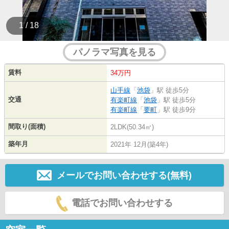
1 / 18
パノラマ写真を見る
賃料
34万円
山手線
「
池袋
」駅 徒歩5分
交通
有楽町線
「
池袋
」駅 徒歩5分
有楽町線
「
要町
」駅 徒歩9分
間取り(面積)
2LDK(50.34㎡)
築年月
2021年 12月(築4年)
メールでお問い合わせする(無料)
電話でお問い合わせする