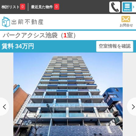
0
0
検討リスト
最近見た物件
お問合せ
パークアクシス池袋（
1
室）
賃料
34万円
空室情報を確認