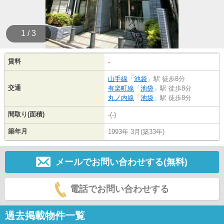
1 / 3
賃料
-
山手線
「
池袋
」駅 徒歩8分
交通
有楽町線
「
池袋
」駅 徒歩8分
丸ノ内線
「
池袋
」駅 徒歩8分
間取り(面積)
-(-)
築年月
1993年 3月(築33年)
メールでお問い合わせする(無料)
電話でお問い合わせする
過去掲載物件一覧