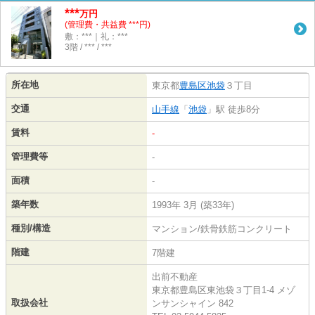
***
万円
(管理費・共益費 ***円)
敷：***｜礼：***
3階 / *** / ***
所在地
東京都
豊島区
池袋
３丁目
交通
山手線
「
池袋
」駅 徒歩8分
賃料
-
管理費等
-
面積
-
築年数
1993年 3月 (築33年)
種別/構造
マンション/鉄骨鉄筋コンクリート
階建
7階建
出前不動産
東京都豊島区東池袋３丁目1-4 メゾ
取扱会社
ンサンシャイン 842