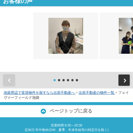
お客様の声
前
池袋周辺で賃貸物件を探すなら出前不動産へ
>
出前不動産の物件一覧
>
フェイ
ヴァーフィールド池袋
ページトップに戻る
営業時間:9:30～20:30
定休日:年中無休(GW、夏季、年末年始等の特定日を除く)