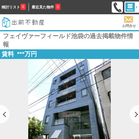
0
0
検討リスト
最近見た物件
お問合せ
フェイヴァーフィールド池袋の過去掲載物件情
報
賃料
***
万円