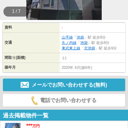
1 / 7
賃料
-
山手線
「
池袋
」駅 徒歩8分
交通
丸ノ内線
「
池袋
」駅 徒歩8分
東武東上線
「
北池袋
」駅 徒歩9分
間取り(面積)
-(-)
築年月
2020年 4月(築6年)
メールでお問い合わせする(無料)
電話でお問い合わせする
過去掲載物件一覧
***
万円