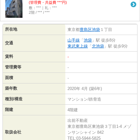
(管理費・共益費 ***円)
敷：***｜礼：***
2階 / *** / ***
所在地
東京都
豊島区
池袋
１丁目
山手線
「
池袋
」駅 徒歩8分
交通
東武東上線
「
北池袋
」駅 徒歩9分
賃料
-
管理費等
-
面積
-
築年数
2020年 4月 (築6年)
種別/構造
マンション/鉄骨造
階建
4階建
出前不動産
東京都豊島区東池袋３丁目1-4 メゾ
取扱会社
ンサンシャイン 842
TEL:03-5944-5825