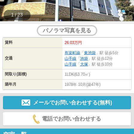
1 / 23
パノラマ写真を見る
賃料
26.03万円
有楽町線
「
東池袋
」駅 徒歩5分
交通
山手線
「
池袋
」駅 徒歩12分
山手線
「
大塚
」駅 徒歩10分
間取り(面積)
1LDK(63.70㎡)
築年月
1978年 10月(築47年)
メールでお問い合わせする(無料)
電話でお問い合わせする