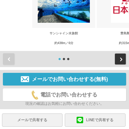
サンシャイン水族館
豊島
約438m／6分
約315
前
メールでお問い合わせする(無料)
電話でお問い合わせする
現況の確認はお気軽にお問い合わせください。
メールで共有する
LINEで共有する