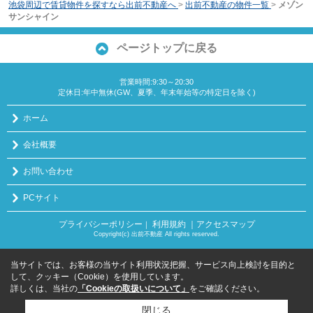
池袋周辺で賃貸物件を探すなら出前不動産へ
>
出前不動産の物件一覧
>
メゾン
サンシャイン
ページトップに戻る
営業時間:9:30～20:30
定休日:年中無休(GW、夏季、年末年始等の特定日を除く)
ホーム
会社概要
お問い合わせ
PCサイト
プライバシーポリシー
利用規約
｜アクセスマップ
｜
Copyright(c) 出前不動産 All rights reserved.
当サイトでは、お客様の当サイト利用状況把握、サービス向上検討を目的と
して、クッキー（Cookie）を使用しています。
詳しくは、当社の
「Cookieの取扱いについて」
をご確認ください。
閉じる