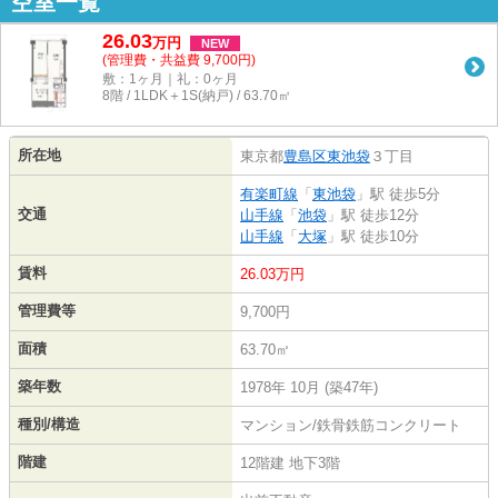
空室一覧
26.03
万
円
NEW
(管理費・共益費 9,700円)
敷：1ヶ月｜礼：0ヶ月
8階 / 1LDK＋1S(納戸) / 63.70㎡
所在地
東京都
豊島区
東池袋
３丁目
有楽町線
「
東池袋
」駅 徒歩5分
交通
山手線
「
池袋
」駅 徒歩12分
山手線
「
大塚
」駅 徒歩10分
賃料
26.03万円
管理費等
9,700円
面積
63.70㎡
築年数
1978年 10月 (築47年)
種別/構造
マンション/鉄骨鉄筋コンクリート
階建
12階建 地下3階