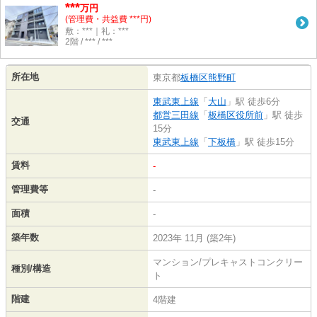
***
万円
(管理費・共益費 ***円)
敷：***｜礼：***
2階 / *** / ***
所在地
東京都
板橋区
熊野町
東武東上線
「
大山
」駅 徒歩6分
都営三田線
「
板橋区役所前
」駅 徒歩
交通
15分
東武東上線
「
下板橋
」駅 徒歩15分
賃料
-
管理費等
-
面積
-
築年数
2023年 11月 (築2年)
マンション/プレキャストコンクリー
種別/構造
ト
階建
4階建