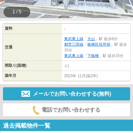
1 / 5
賃料
-
東武東上線
「
大山
」駅 徒歩6分
都営三田線
「
板橋区役所前
」駅 徒歩
交通
15分
東武東上線
「
下板橋
」駅 徒歩15分
間取り(面積)
-(-)
築年月
2023年 11月(築2年)
メールでお問い合わせする(無料)
電話でお問い合わせする
過去掲載物件一覧