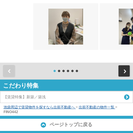
前
こだわり特集
【賃貸特集】新築／築浅
池袋周辺で賃貸物件を探すなら出前不動産へ
>
出前不動産の物件一覧
>
FINO442
ページトップに戻る