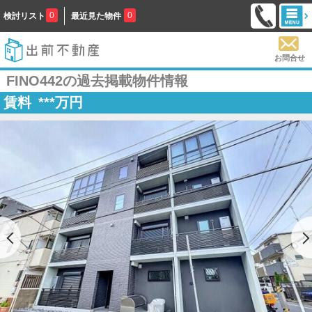
0
0
検討リスト
最近見た物件
お問合せ
FINO442の過去掲載物件情報
賃料
***
万円