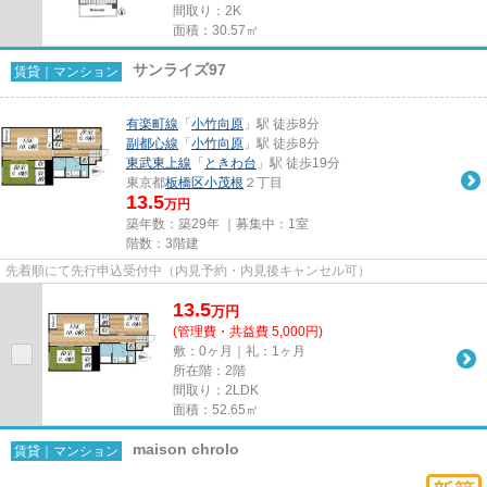
間取り：2K
面積：30.57㎡
サンライズ97
賃貸｜マンション
有楽町線
「
小竹向原
」駅 徒歩8分
副都心線
「
小竹向原
」駅 徒歩8分
東武東上線
「
ときわ台
」駅 徒歩19分
東京都
板橋区
小茂根
２丁目
13.5
万円
築年数：築29年 ｜募集中：
1室
階数：3階建
先着順にて先行申込受付中（内見予約・内見後キャンセル可）
13.5
万
円
(管理費・共益費 5,000円)
敷：0ヶ月｜礼：1ヶ月
所在階：2階
間取り：2LDK
面積：52.65㎡
maison chrolo
賃貸｜マンション