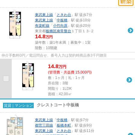
東武東上線
「
ときわ台
」駅 徒歩7分
東武東上線
「
中板橋
」駅 徒歩10分
有楽町線
「
小竹向原
」駅 徒歩20分
東京都
板橋区
南常盤台
１丁目１３-２
14.8
万円
築年数：築1年未満 ｜募集中：
1室
階数：10階建
仲介手数料0円／電話問合せ、番号入力は契約時商品券3千円贈呈
14.8
万
円
(管理費・共益費 15,000円)
敷：1ヶ月｜礼：1ヶ月
所在階：3階
間取り：1LDK
面積：42.00㎡
クレストコート中板橋
賃貸｜マンション
東武東上線
「
中板橋
」駅 徒歩7分
都営三田線
「
板橋本町
」駅 徒歩9分
東武東上線
「
ときわ台
」駅 徒歩11分