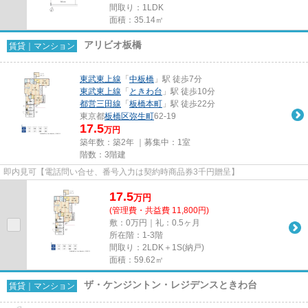
間取り：1LDK
面積：35.14㎡
アリビオ板橋
賃貸｜マンション
東武東上線
「
中板橋
」駅 徒歩7分
東武東上線
「
ときわ台
」駅 徒歩10分
都営三田線
「
板橋本町
」駅 徒歩22分
東京都
板橋区
弥生町
62-19
17.5
万円
築年数：築2年 ｜募集中：
1室
階数：3階建
即内見可【電話問い合せ、番号入力は契約時商品券3千円贈呈】
17.5
万
円
(管理費・共益費 11,800円)
敷：0万円｜礼：0.5ヶ月
所在階：1-3階
間取り：2LDK＋1S(納戸)
面積：59.62㎡
ザ・ケンジントン・レジデンスときわ台
賃貸｜マンション