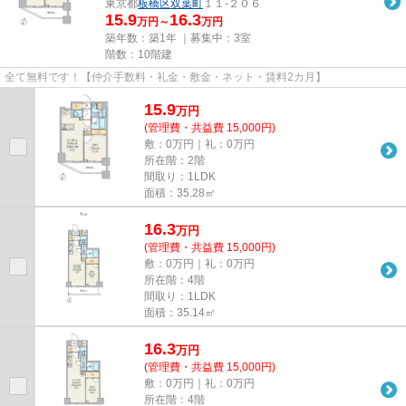
東京都
板橋区
双葉町
１１-２０６
15.9
16.3
万円～
万円
築年数：築1年 ｜募集中：
3室
階数：10階建
全て無料です！【仲介手数料・礼金・敷金・ネット・賃料2カ月】
15.9
万
円
(管理費・共益費 15,000円)
敷：0万円｜礼：0万円
所在階：2階
間取り：1LDK
面積：35.28㎡
16.3
万
円
(管理費・共益費 15,000円)
敷：0万円｜礼：0万円
所在階：4階
間取り：1LDK
面積：35.14㎡
16.3
万
円
(管理費・共益費 15,000円)
敷：0万円｜礼：0万円
所在階：4階