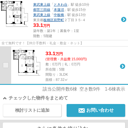
東武東上線
「
ときわ台
」駅 徒歩10分
都営三田線
「
本蓮沼
」駅 徒歩15分
東武東上線
「
中板橋
」駅 徒歩13分
東京都
板橋区
前野町
２丁目３５-４
33.1
万円
築年数：築1年 ｜募集中：
1室
階数：5階建
全て無料です！【仲介手数料・礼金・敷金・ネット】
33.1
万
円
(管理費・共益費 15,000円)
敷：0万円｜礼：0万円
所在階：5階
間取り：3LDK
面積：87.32㎡
該当公開件数
6
棟 空き数
9
件
1-6
棟表示
チェックした物件をまとめて
検討リストに追加
お問い合わせ