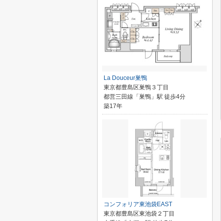
La Douceur巣鴨
東京都豊島区巣鴨３丁目
都営三田線「巣鴨」駅 徒歩4分
築17年
コンフォリア東池袋EAST
東京都豊島区東池袋２丁目