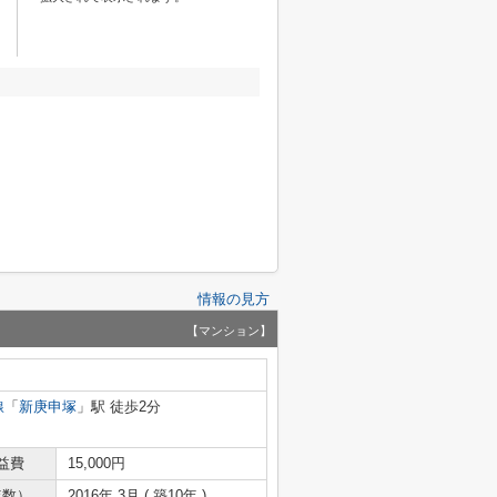
情報の見方
【マンション】
線
「
新庚申塚
」駅 徒歩2分
益費
15,000円
年数）
2016年 3月 ( 築10年 )