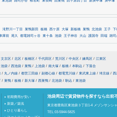
東池袋
雑司が谷
椎名町
東長崎
西巣鴨
西ヶ原四丁目
新庚申塚
庚申塚
目
滝野川一丁目
巣鴨新田
板橋
西ケ原
大塚
新板橋
巣鴨
北池袋
王子
下
車庫前
尾久
都電雑司ヶ谷
東十条
池袋
王子神谷
大山
護国寺
田端
雑司
文京区
/
北区
/
板橋区
/
千代田区
/
荒川区
/
中央区
/
練馬区
/
江東区
池袋
/
西池袋
/
巣鴨
/
上池袋
/
南大塚
/
板橋
/
本駒込
/
下落合
線
/
丸ノ内線
/
都営三田線
/
副都心線
/
都電荒川線
/
東武東上線
/
埼京線
/
西
町
/
巣鴨
/
板橋
/
新大塚
/
西巣鴨
/
北池袋
/
駒込
/
東池袋
池袋周辺で賃貸物件を探すなら出前
初期費用が安い
新築／築浅
東京都豊島区東池袋３丁目1-4 メゾンサンシャイ
ひとり暮らし
TEL:03-5944-5825