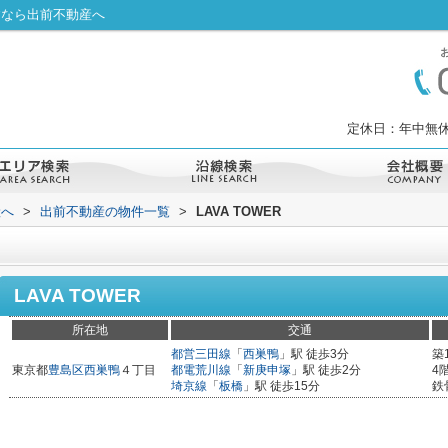
探すなら出前不動産へ
定休日：年中無休
産へ
>
出前不動産の物件一覧
>
LAVA TOWER
LAVA TOWER
所在地
交通
都営三田線
「
西巣鴨
」駅 徒歩3分
築
東京都
豊島区
西巣鴨
４丁目
都電荒川線
「
新庚申塚
」駅 徒歩2分
4
埼京線
「
板橋
」駅 徒歩15分
鉄