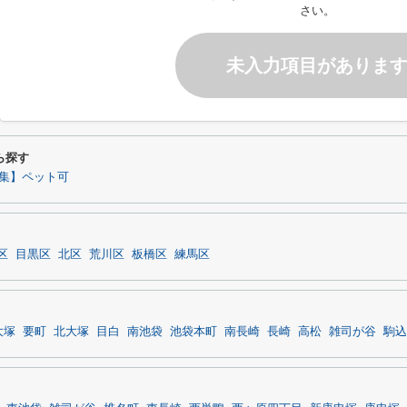
さい。
未入力項目がありま
ら探す
集】ペット可
区
目黒区
北区
荒川区
板橋区
練馬区
大塚
要町
北大塚
目白
南池袋
池袋本町
南長崎
長崎
高松
雑司が谷
駒込