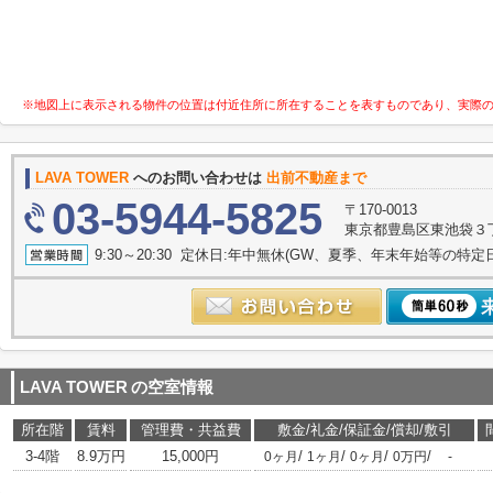
※地図上に表示される物件の位置は付近住所に所在することを表すものであり、実際
LAVA TOWER
へのお問い合わせは
出前不動産まで
03-5944-5825
〒170-0013
東京都豊島区東池袋３丁目
9:30～20:30 定休日:年中無休(GW、夏季、年末年始等の特定
LAVA TOWER
の空室情報
所在階
賃料
管理費・共益費
敷金/礼金/保証金/償却/敷引
3-4階
8.9万円
15,000円
/
/
/
/
0ヶ月
1ヶ月
0ヶ月
0万円
-