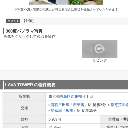
※写真や図と実際の現状とが異なる場合は現状を優先させていただきます
【外観】
コメント
360度パノラマ写真
画像をクリックして視点を操作
リビング
LAVA TOWER
の物件概要
所在地
東京都
豊島区
西巣鴨
４丁目
都営三田線
「
西巣鴨
」駅 徒歩3分
都電荒川
交通
埼京線
「
板橋
」駅 徒歩15分
賃料
8.9万円
管理費・共
面積
34.85㎡
築年月（築