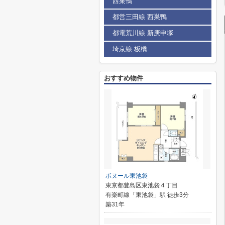
西巣鴨
都営三田線 西巣鴨
都電荒川線 新庚申塚
埼京線 板橋
おすすめ物件
ボヌール東池袋
東京都豊島区東池袋４丁目
有楽町線「東池袋」駅 徒歩3分
築31年