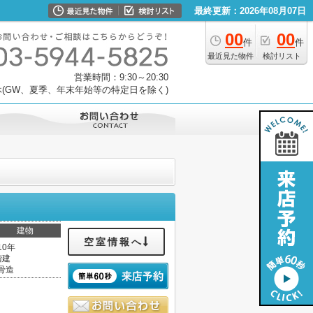
最終更新：2026年08月07日
00
00
件
件
最近見た物件
検討リスト
営業時間：9:30～20:30
(GW、夏季、年末年始等の特定日を除く)
建物
空室情報へ
10年
階建
骨造