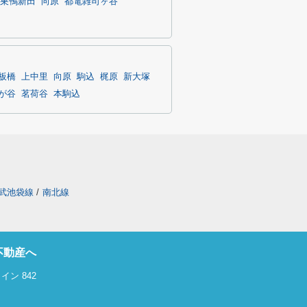
巣鴨新田
向原
都電雑司ヶ谷
板橋
上中里
向原
駒込
梶原
新大塚
が谷
茗荷谷
本駒込
武池袋線
/
南北線
不動産へ
ン 842