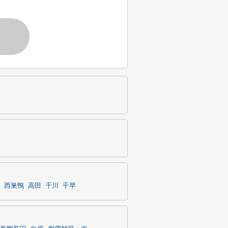
す
西巣鴨
高田
千川
千早