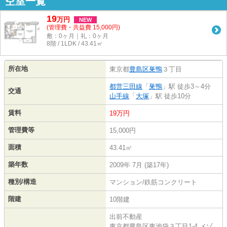
空室一覧
19
万
円
NEW
(管理費・共益費 15,000円)
敷：0ヶ月｜礼：0ヶ月
8階 / 1LDK / 43.41㎡
所在地
東京都
豊島区
巣鴨
３丁目
都営三田線
「
巣鴨
」駅 徒歩3～4分
交通
山手線
「
大塚
」駅 徒歩10分
賃料
19万円
管理費等
15,000円
面積
43.41㎡
築年数
2009年 7月 (築17年)
種別/構造
マンション/鉄筋コンクリート
階建
10階建
出前不動産
東京都豊島区東池袋３丁目1-4 メゾ