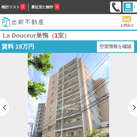
0
0
検討リスト
最近見た物件
お問合せ
La Douceur巣鴨（
1
室）
賃料
19万円
空室情報を確認