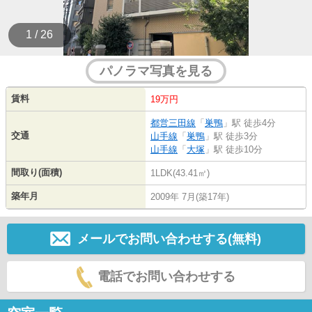
1 / 26
パノラマ写真を見る
賃料
19万円
都営三田線
「
巣鴨
」駅 徒歩4分
交通
山手線
「
巣鴨
」駅 徒歩3分
山手線
「
大塚
」駅 徒歩10分
間取り(面積)
1LDK(43.41㎡)
築年月
2009年 7月(築17年)
メールでお問い合わせする(無料)
電話でお問い合わせする