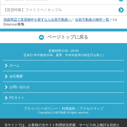
【賃貸特集】ファミリー／カップル
池袋周辺で賃貸物件を探すなら出前不動産へ
>
出前不動産の物件一覧
>
La
Douceur巣鴨
ページトップに戻る
営業時間:9:30～20:30
定休日:年中無休(GW、夏季、年末年始等の特定日を除く)
ホーム
会社概要
お問い合わせ
PCサイト
プライバシーポリシー
利用規約
｜アクセスマップ
｜
Copyright(c) 出前不動産 All rights reserved.
当サイトでは、お客様の当サイト利用状況把握、サービス向上検討を目的と