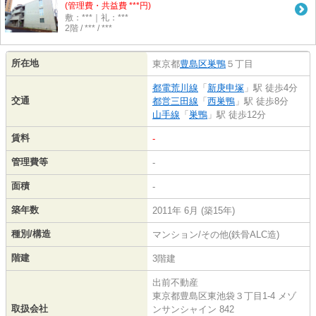
(管理費・共益費 ***円)
敷：***｜礼：***
2階 / *** / ***
所在地
東京都
豊島区
巣鴨
５丁目
都電荒川線
「
新庚申塚
」駅 徒歩4分
交通
都営三田線
「
西巣鴨
」駅 徒歩8分
山手線
「
巣鴨
」駅 徒歩12分
賃料
-
管理費等
-
面積
-
築年数
2011年 6月 (築15年)
種別/構造
マンション/その他(鉄骨ALC造)
階建
3階建
出前不動産
東京都豊島区東池袋３丁目1-4 メゾ
取扱会社
ンサンシャイン 842