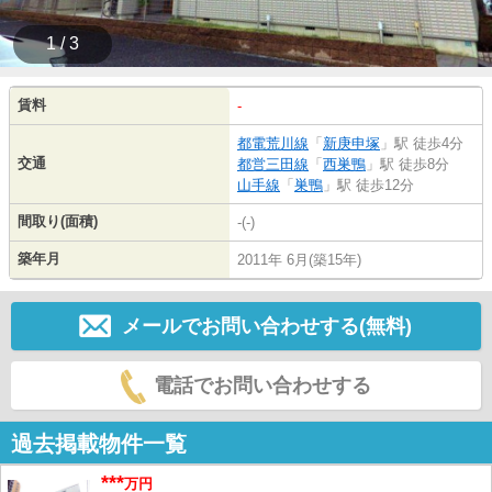
1 / 3
賃料
-
都電荒川線
「
新庚申塚
」駅 徒歩4分
交通
都営三田線
「
西巣鴨
」駅 徒歩8分
山手線
「
巣鴨
」駅 徒歩12分
間取り(面積)
-(-)
築年月
2011年 6月(築15年)
メールでお問い合わせする(無料)
電話でお問い合わせする
過去掲載物件一覧
***
万円