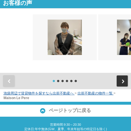
お客様の声
前
池袋周辺で賃貸物件を探すなら出前不動産へ
>
出前不動産の物件一覧
>
Maison Le Pere
ページトップに戻る
営業時間:9:30～20:30
定休日:年中無休(GW、夏季、年末年始等の特定日を除く)