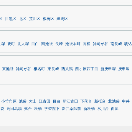
区
目黒区
北区
荒川区
板橋区
練馬区
大塚
要町
北大塚
目白
南池袋
長崎
池袋本町
高松
雑司が谷
南長崎
駒込
東池袋
雑司が谷
椎名町
東長崎
西巣鴨
西ヶ原四丁目
新庚申塚
庚申塚
小竹向原
池袋
大山
江古田
目白
新江古田
下落合
新桜台
北池袋
中井
池袋
高田馬場
落合
板橋
学習院下
新井薬師前
新板橋
氷川台
向原