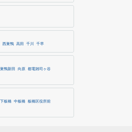
西巣鴨
高田
千川
千早
巣鴨新田
向原
都電雑司ヶ谷
下板橋
中板橋
板橋区役所前