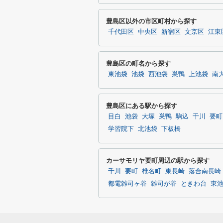
豊島区以外の市区町村から探す
千代田区
中央区
新宿区
文京区
江東
豊島区の町名から探す
東池袋
池袋
西池袋
巣鴨
上池袋
南
豊島区にある駅から探す
目白
池袋
大塚
巣鴨
駒込
千川
要町
学習院下
北池袋
下板橋
カーサモリヤ要町周辺の駅から探す
千川
要町
椎名町
東長崎
落合南長崎
都電雑司ヶ谷
雑司が谷
ときわ台
東