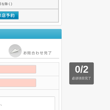
日を除く)
0
/
2
必須項目完了