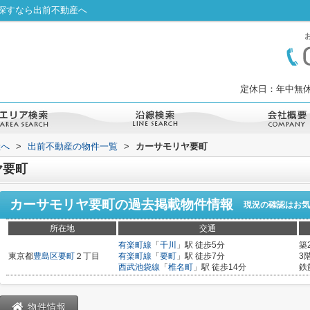
探すなら出前不動産へ
定休日：年中無休
産へ
>
出前不動産の物件一覧
>
カーサモリヤ要町
ヤ要町
カーサモリヤ要町
の過去掲載物件情報
現況の確認はお気
所在地
交通
有楽町線
「
千川
」駅 徒歩5分
築
東京都
豊島区
要町
２丁目
有楽町線
「
要町
」駅 徒歩7分
3
西武池袋線
「
椎名町
」駅 徒歩14分
鉄
物件情報