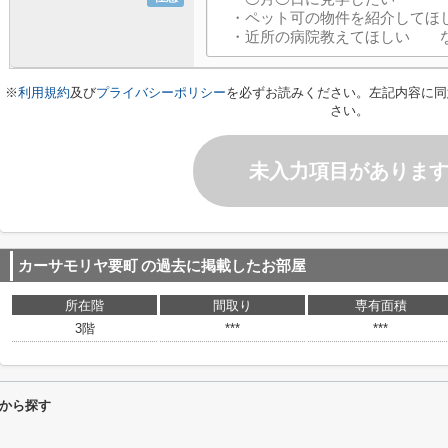
※
利用規約
及び
プライバシーポリシー
を必ずお読みください。左記内容に同
さい。
未入力項目がありま
カーサモリヤ要町
の過去に掲載したお部屋
所在階
間取り
専有面積
3階
***
***
から探す