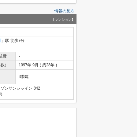
情報の見方
【マンション】
町
」駅 徒歩7分
益費
-
年数）
1997年 9月 ( 築28年 )
3階建
ゾンサンシャイン 842
号