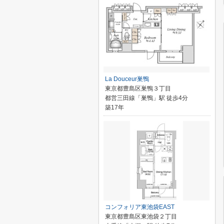
La Douceur巣鴨
東京都豊島区巣鴨３丁目
都営三田線「巣鴨」駅 徒歩4分
築17年
コンフォリア東池袋EAST
東京都豊島区東池袋２丁目