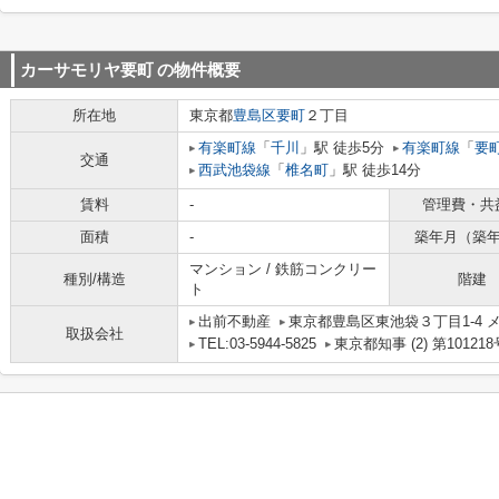
カーサモリヤ要町
の物件概要
所在地
東京都
豊島区
要町
２丁目
有楽町線
「
千川
」駅 徒歩5分
有楽町線
「
要
交通
西武池袋線
「
椎名町
」駅 徒歩14分
賃料
-
管理費・共
面積
-
築年月（築
マンション / 鉄筋コンクリー
種別/構造
階建
ト
出前不動産
東京都豊島区東池袋３丁目1-4 メ
取扱会社
TEL:03-5944-5825
東京都知事 (2) 第101218