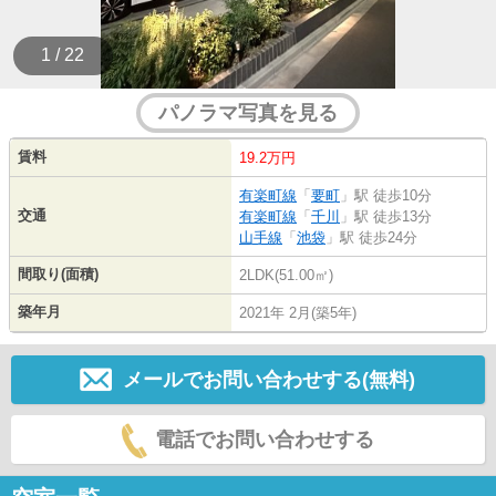
1 / 22
パノラマ写真を見る
賃料
19.2万円
有楽町線
「
要町
」駅 徒歩10分
交通
有楽町線
「
千川
」駅 徒歩13分
山手線
「
池袋
」駅 徒歩24分
間取り(面積)
2LDK(51.00㎡)
築年月
2021年 2月(築5年)
メールでお問い合わせする(無料)
電話でお問い合わせする