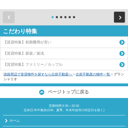
前
こだわり特集
【賃貸特集】初期費用が安い
【賃貸特集】新築／築浅
【賃貸特集】ファミリー／カップル
池袋周辺で賃貸物件を探すなら出前不動産へ
>
出前不動産の物件一覧
>
グラン
シャリオ
ページトップに戻る
営業時間:9:30～20:30
定休日:年中無休(GW、夏季、年末年始等の特定日を除く)
ホーム