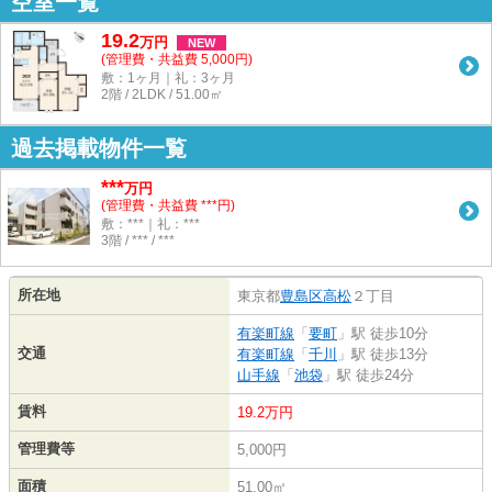
空室一覧
19.2
万
円
NEW
(管理費・共益費 5,000円)
敷：1ヶ月｜礼：3ヶ月
2階 / 2LDK / 51.00㎡
過去掲載物件一覧
***
万円
(管理費・共益費 ***円)
敷：***｜礼：***
3階 / *** / ***
所在地
東京都
豊島区
高松
２丁目
有楽町線
「
要町
」駅 徒歩10分
交通
有楽町線
「
千川
」駅 徒歩13分
山手線
「
池袋
」駅 徒歩24分
賃料
19.2万円
管理費等
5,000円
面積
51.00㎡