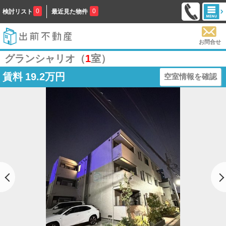
0
0
検討リスト
最近見た物件
お問合せ
グランシャリオ（
1
室）
賃料
19.2万円
空室情報を確認