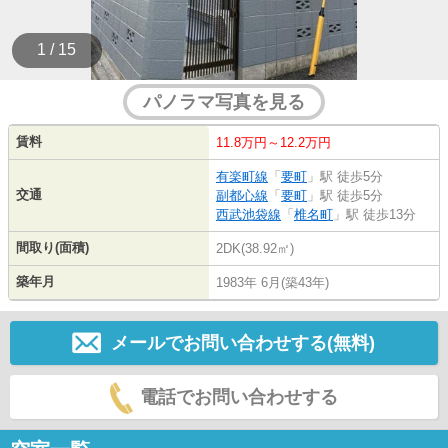
1 / 15
パノラマ写真を見る
賃料
11.8万円～12.2万円
有楽町線
「
要町
」駅 徒歩5分
交通
副都心線
「
要町
」駅 徒歩5分
西武池袋線
「
椎名町
」駅 徒歩13分
間取り(面積)
2DK(38.92㎡)
築年月
1983年 6月(築43年)
メールでお問い合わせする(無料)
電話でお問い合わせする