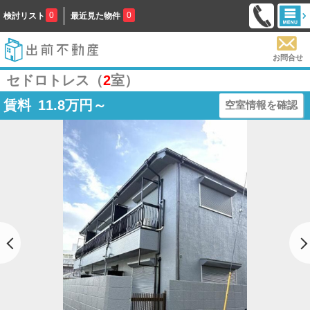
0
0
検討リスト
最近見た物件
お問合せ
セドロトレス（
2
室）
賃料
11.8
万円～
空室情報を確認