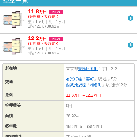
空室一覧
11.8
万
円
NEW
(管理費・共益費 -)
敷：1ヶ月｜礼：1ヶ月
1階 / 2DK / 38.92㎡
12.2
万
円
NEW
(管理費・共益費 -)
敷：1ヶ月｜礼：1ヶ月
2階 / 2DK / 38.92㎡
所在地
東京都
豊島区
要町
１丁目２２
有楽町線
「
要町
」駅 徒歩5分
交通
西武池袋線
「
椎名町
」駅 徒歩13分
賃料
11.8万円～12.2万円
管理費等
0円
面積
38.92㎡
築年数
1983年 6月 (築43年)
種別/構造
アパート/木造