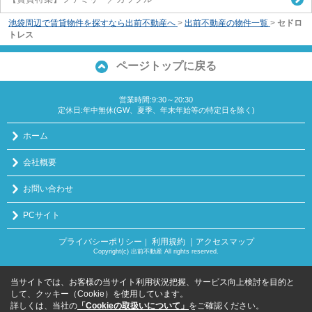
池袋周辺で賃貸物件を探すなら出前不動産へ
>
出前不動産の物件一覧
>
セドロ
トレス
ページトップに戻る
営業時間:9:30～20:30
定休日:年中無休(GW、夏季、年末年始等の特定日を除く)
ホーム
会社概要
お問い合わせ
PCサイト
プライバシーポリシー
利用規約
｜アクセスマップ
｜
Copyright(c) 出前不動産 All rights reserved.
当サイトでは、お客様の当サイト利用状況把握、サービス向上検討を目的と
して、クッキー（Cookie）を使用しています。
詳しくは、当社の
「Cookieの取扱いについて」
をご確認ください。