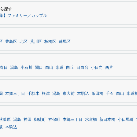
から探す
集】ファミリー／カップル
区
豊島区
北区
荒川区
板橋区
練馬区
春日
湯島
小石川
関口
白山
水道
向丘
目白台
小日向
西片
園
本郷三丁目
千駄木
根津
湯島
東大前
本駒込
飯田橋
千石
白山
水道
秋葉原
湯島
神田
御徒町
神保町
本郷三丁目
水道橋
新日本橋
小伝馬町
坂
本駒込