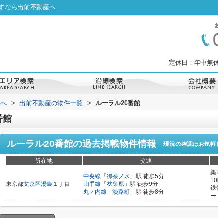
探すなら出前不動産へ
定休日：年中無休
産へ
>
出前不動産の物件一覧
>
ルーラル20番館
番館
ルーラル20番館
の過去掲載物件情報
現況の確認はお気軽
所在地
交通
築
中央線
「
御茶ノ水
」駅 徒歩5分
1
東京都
文京区
湯島
１丁目
山手線
「
秋葉原
」駅 徒歩9分
鉄
丸ノ内線
「
淡路町
」駅 徒歩8分
ー