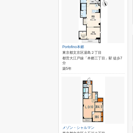
Portofino本郷
東京都文京区湯島２丁目
都営大江戸線「本郷三丁目」駅 徒歩7
分
築5年
メゾン・シャルマン