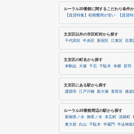
ルーラル20番館に関するこだわり条件
【賃貸特集】初期費用が安い
【賃貸特
文京区以外の市区町村から探す
千代田区
中央区
新宿区
江東区
目黒
文京区の町名から探す
本駒込
大塚
千石
千駄木
本郷
音羽
文京区にある駅から探す
護国寺
江戸川橋
新大塚
茗荷谷
後楽
ルーラル20番館周辺の駅から探す
新御茶ノ水
御茶ノ水
末広町
淡路町
東大前
白山
千駄木
半蔵門
牛込神楽