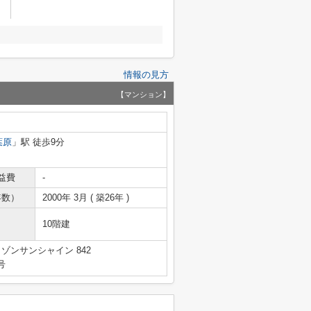
情報の見方
【マンション】
葉原
」駅 徒歩9分
益費
-
年数）
2000年 3月 ( 築26年 )
10階建
ゾンサンシャイン 842
号