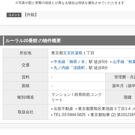
※写真や図と実際の現状とが異なる場合は現状を優先させていただきます
【外観】
コメント
ルーラル20番館
の物件概要
所在地
東京都
文京区
湯島
１丁目
中央線
「
御茶ノ水
」駅 徒歩5分
山手線
「
秋
交通
丸ノ内線
「
淡路町
」駅 徒歩8分
賃料
-
管理費・共
面積
-
築年月（築
マンション / 鉄骨鉄筋コンク
種別/構造
階建
リート
出前不動産
東京都豊島区東池袋３丁目1-4 メ
取扱会社
TEL:03-5944-5825
東京都知事 (2) 第101218