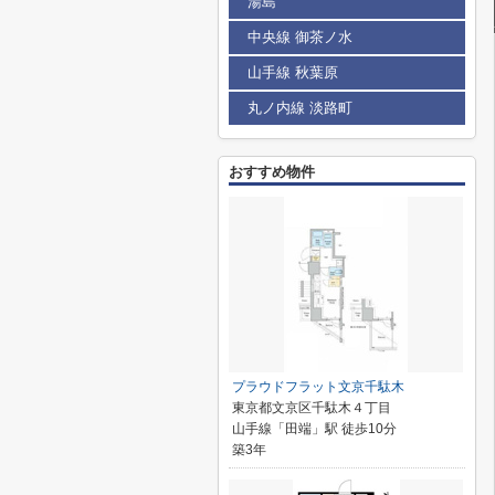
湯島
中央線 御茶ノ水
山手線 秋葉原
丸ノ内線 淡路町
おすすめ物件
プラウドフラット文京千駄木
東京都文京区千駄木４丁目
山手線「田端」駅 徒歩10分
築3年