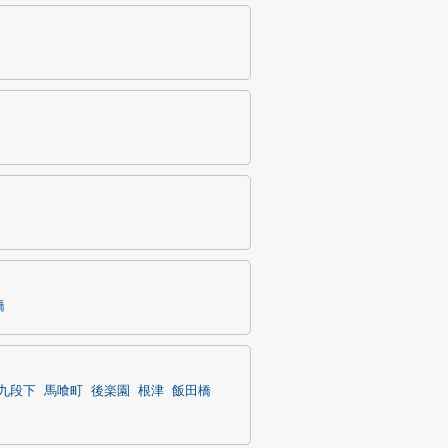
橋
九段下
馬喰町
後楽園
根津
飯田橋