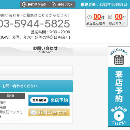
最終更新：2026年08月09日
00
00
件
件
最近見た物件
検討リスト
営業時間：9:30～20:30
(GW、夏季、年末年始等の特定日を除く)
にお問い合わせください。
建物
26年
0階建
骨鉄筋コンクリ
ト