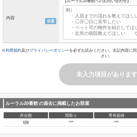
【ルーラル20番館へのお問い合わせ】
内容
任意
※
利用規約
及び
プライバシーポリシー
を必ずお読みください。左記内容に同
さい。
未入力項目がありま
ルーラル20番館
の過去に掲載したお部屋
所在階
間取り
専有面積
6階
***
***