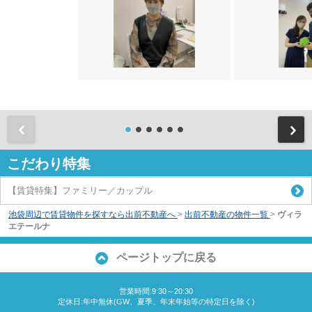
前
こだわり特集
【賃貸特集】ファミリー／カップル
池袋周辺で賃貸物件を探すなら出前不動産へ
>
出前不動産の物件一覧
>
ヴィラ
エテールナ
ページトップに戻る
営業時間:9:30～20:30
定休日:年中無休(GW、夏季、年末年始等の特定日を除く)