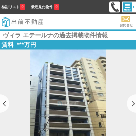
0
0
検討リスト
最近見た物件
お問合せ
ヴィラ エテールナの過去掲載物件情報
賃料
***
万円