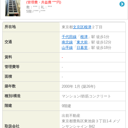
(管理費・共益費 ***円)
敷：***｜礼：***
5階 / *** / ***
所在地
東京都
文京区
根津
２丁目
千代田線
「
根津
」駅 徒歩1分
交通
南北線
「
東大前
」駅 徒歩12分
山手線
「
日暮里
」駅 徒歩18分
賃料
-
管理費等
-
面積
-
築年数
2000年 1月 (築26年)
種別/構造
マンション/鉄筋コンクリート
階建
9階建
出前不動産
東京都豊島区東池袋３丁目1-4 メゾ
取扱会社
ンサンシャイン 842