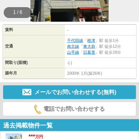
1 / 6
賃料
-
千代田線
「
根津
」駅 徒歩1分
交通
南北線
「
東大前
」駅 徒歩12分
山手線
「
日暮里
」駅 徒歩18分
間取り(面積)
-(-)
築年月
2000年 1月(築26年)
メールでお問い合わせする(無料)
電話でお問い合わせする
過去掲載物件一覧
***
万円