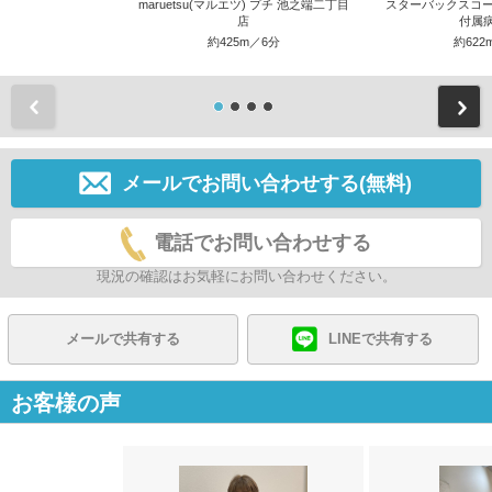
maruetsu(マルエツ) プチ 池之端二丁目
スターバックスコー
店
付属
約425m／6分
約622
前
メールでお問い合わせする(無料)
電話でお問い合わせする
現況の確認はお気軽にお問い合わせください。
メールで共有する
LINEで共有する
お客様の声