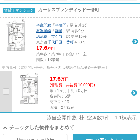
カーサスプレンディッド一番町
賃貸｜マンション
半蔵門線
「
半蔵門
」駅 徒歩3分
有楽町線
「
麹町
」駅 徒歩9分
総武線
「
市ケ谷
」駅 徒歩10分
東京都
千代田区
一番町
４-８９
17.6
万円
築年数：築7年 ｜募集中：
1室
階数：13階建
即内見可【電話問い合せ、番号入力は契約時商品券3千円贈呈】
17.6
万
円
(管理費・共益費 10,000円)
敷：1ヶ月｜礼：0万円
所在階：6階
間取り：1R
面積：27.82㎡
該当公開件数
1
棟 空き数
1
件
1-1
棟表示
チェックした物件をまとめて