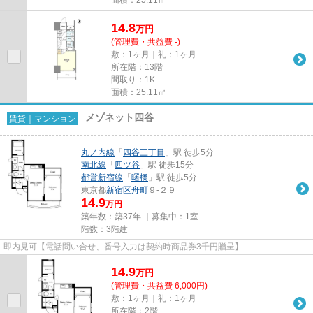
14.8
万
円
(管理費・共益費 -)
敷：1ヶ月｜礼：1ヶ月
所在階：13階
間取り：1K
面積：25.11㎡
メゾネット四谷
賃貸｜マンション
丸ノ内線
「
四谷三丁目
」駅 徒歩5分
南北線
「
四ツ谷
」駅 徒歩15分
都営新宿線
「
曙橋
」駅 徒歩5分
東京都
新宿区
舟町
９-２９
14.9
万円
築年数：築37年 ｜募集中：
1室
階数：3階建
即内見可【電話問い合せ、番号入力は契約時商品券3千円贈呈】
14.9
万
円
(管理費・共益費 6,000円)
敷：1ヶ月｜礼：1ヶ月
所在階：2階