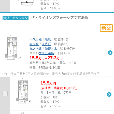
間取り：1DK
面積：42.63㎡
ザ・ライオンズフォーシア文京湯島
賃貸｜マンション
千代田線
「
湯島
」駅 徒歩4分
銀座線
「
末広町
」駅 徒歩6分
丸ノ内線
「
御茶ノ水
」駅 徒歩7分
東京都
文京区
湯島
３丁目４-９
15.5
27.3
万円～
万円
築年数：築1年未満 ｜募集中：
2室
階数：14階建 地下1階
礼金・仲介手数料0円／電話問合せ、番号入力は契約時商品券3千円贈呈
15.5
万
円
(管理費・共益費 10,000円)
敷：1ヶ月｜礼：0万円
所在階：1階
間取り：1DK
面積：25.56㎡