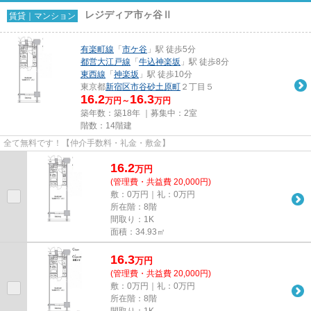
レジディア市ヶ谷Ⅱ
賃貸｜マンション
有楽町線
「
市ケ谷
」駅 徒歩5分
都営大江戸線
「
牛込神楽坂
」駅 徒歩8分
東西線
「
神楽坂
」駅 徒歩10分
東京都
新宿区
市谷砂土原町
２丁目５
16.2
16.3
万円～
万円
築年数：築18年 ｜募集中：
2室
階数：14階建
全て無料です！【仲介手数料・礼金・敷金】
16.2
万
円
(管理費・共益費 20,000円)
敷：0万円｜礼：0万円
所在階：8階
間取り：1K
面積：34.93㎡
16.3
万
円
(管理費・共益費 20,000円)
敷：0万円｜礼：0万円
所在階：8階
間取り：1K