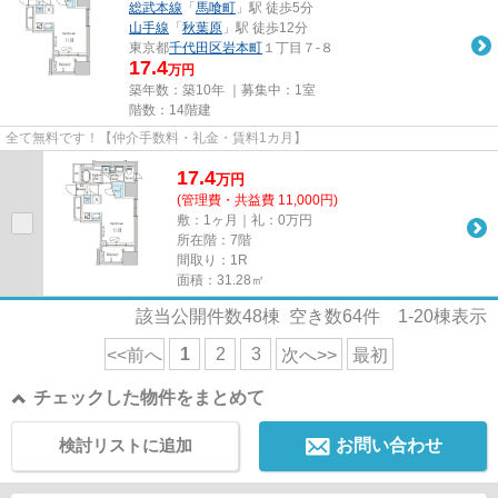
総武本線
「
馬喰町
」駅 徒歩5分
山手線
「
秋葉原
」駅 徒歩12分
東京都
千代田区
岩本町
１丁目７-８
17.4
万円
築年数：築10年 ｜募集中：
1室
階数：14階建
全て無料です！【仲介手数料・礼金・賃料1カ月】
17.4
万
円
(管理費・共益費 11,000円)
敷：1ヶ月｜礼：0万円
所在階：7階
間取り：1R
面積：31.28㎡
該当公開件数
48
棟 空き数
64
件
1-20
棟表示
1
2
3
<<前へ
次へ>>
最初
チェックした物件をまとめて
検討リストに追加
お問い合わせ