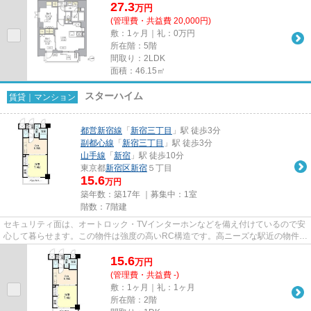
27.3
万
円
(管理費・共益費 20,000円)
敷：1ヶ月｜礼：0万円
所在階：5階
間取り：2LDK
面積：46.15㎡
スターハイム
賃貸｜マンション
都営新宿線
「
新宿三丁目
」駅 徒歩3分
副都心線
「
新宿三丁目
」駅 徒歩3分
山手線
「
新宿
」駅 徒歩10分
東京都
新宿区
新宿
５丁目
15.6
万円
築年数：築17年 ｜募集中：
1室
階数：7階建
セキュリティ面は、オートロック・TVインターホンなどを備え付けているので安
心して暮らせます。この物件は強度の高いRC構造です。高ニーズな駅近の物件
で、徒歩3分で駅に行くことがで...
15.6
万
円
(管理費・共益費 -)
敷：1ヶ月｜礼：1ヶ月
所在階：2階