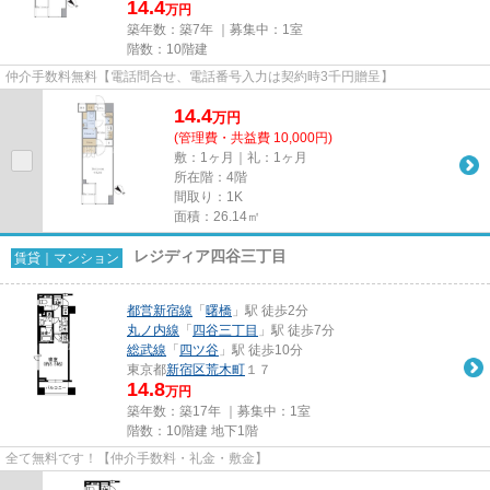
14.4
万円
築年数：築7年 ｜募集中：
1室
階数：10階建
仲介手数料無料【電話問合せ、電話番号入力は契約時3千円贈呈】
14.4
万
円
(管理費・共益費 10,000円)
敷：1ヶ月｜礼：1ヶ月
所在階：4階
間取り：1K
面積：26.14㎡
レジディア四谷三丁目
賃貸｜マンション
都営新宿線
「
曙橋
」駅 徒歩2分
丸ノ内線
「
四谷三丁目
」駅 徒歩7分
総武線
「
四ツ谷
」駅 徒歩10分
東京都
新宿区
荒木町
１７
14.8
万円
築年数：築17年 ｜募集中：
1室
階数：10階建 地下1階
全て無料です！【仲介手数料・礼金・敷金】