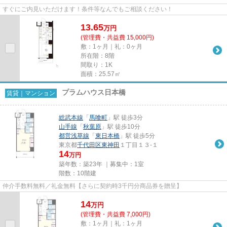
すぐにご内見いただけます！条件等なんでもご相談ください！
13.65
万
円
(管理費・共益費 15,000円)
敷：1ヶ月｜礼：0ヶ月
所在階：8階
間取り：1K
面積：25.57㎡
プラムハウス日本橋
賃貸｜マンション
総武本線
「
馬喰町
」駅 徒歩3分
山手線
「
秋葉原
」駅 徒歩10分
都営浅草線
「
東日本橋
」駅 徒歩5分
東京都
千代田区
東神田
１丁目１３-１
14
万円
築年数：築23年 ｜募集中：
1室
階数：10階建
仲介手数料無料／礼金無料【さらに契約時3千円分商品券を贈呈】
14
万
円
(管理費・共益費 7,000円)
敷：1ヶ月｜礼：1ヶ月