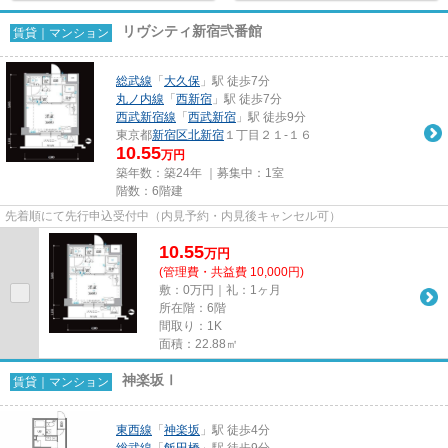
リヴシティ新宿弐番館
賃貸｜マンション
総武線
「
大久保
」駅 徒歩7分
丸ノ内線
「
西新宿
」駅 徒歩7分
西武新宿線
「
西武新宿
」駅 徒歩9分
東京都
新宿区
北新宿
１丁目２１-１６
10.55
万円
築年数：築24年 ｜募集中：
1室
階数：6階建
先着順にて先行申込受付中（内見予約・内見後キャンセル可）
10.55
万
円
(管理費・共益費 10,000円)
敷：0万円｜礼：1ヶ月
所在階：6階
間取り：1K
面積：22.88㎡
神楽坂Ⅰ
賃貸｜マンション
東西線
「
神楽坂
」駅 徒歩4分
総武線
「
飯田橋
」駅 徒歩9分