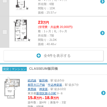
所在階：6階
間取り：1DK
面積：25.57㎡
23
万
円
(管理費・共益費 20,000円)
敷：1ヶ月｜礼：0ヶ月
所在階：7階
間取り：2LDK
面積：40.48㎡
全4件を表示する
CLASSEUM飯田橋
賃貸｜マンション
総武線
「
飯田橋
」駅 徒歩5分
都営大江戸線
「
牛込神楽坂
」駅 徒歩7分
東西線
「
神楽坂
」駅 徒歩10分
東京都
新宿区
新小川町
９-８
15.8
18.9
万円～
万円
築年数：築4年 ｜募集中：
3室
階数：8階建