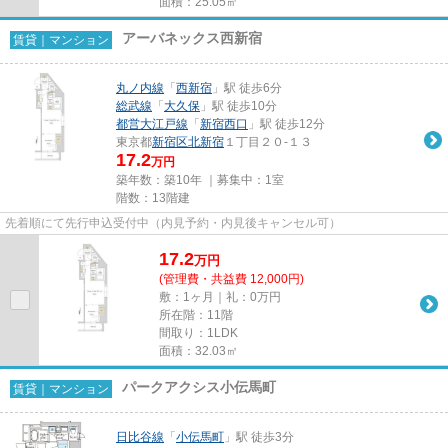
面積：25.05㎡
アーバネックス西新宿
賃貸｜マンション
丸ノ内線
「
西新宿
」駅 徒歩6分
総武線
「
大久保
」駅 徒歩10分
都営大江戸線
「
新宿西口
」駅 徒歩12分
東京都
新宿区
北新宿
１丁目２０-１３
17.2
万円
築年数：築10年 ｜募集中：
1室
階数：13階建
先着順にて先行申込受付中（内見予約・内見後キャンセル可）
17.2
万
円
(管理費・共益費 12,000円)
敷：1ヶ月｜礼：0万円
所在階：11階
間取り：1LDK
面積：32.03㎡
パークアクシス小伝馬町
賃貸｜マンション
日比谷線
「
小伝馬町
」駅 徒歩3分