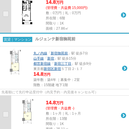
14.8
万
円
(管理費・共益費 15,000円)
敷：0万円｜礼：0万円
所在階：6階
間取り：1K
面積：27.86㎡
ルジェンテ新宿御苑前
賃貸｜マンション
丸ノ内線
「
新宿御苑前
」駅 徒歩7分
山手線
「
新宿
」駅 徒歩15分
都営新宿線
「
新宿三丁目
」駅 徒歩9分
東京都
新宿区
新宿
５丁目２-１７
14.8
万円
築年数：築4年 ｜募集中：
2室
階数：15階建 地下1階
先着順にて先行申込受付中（内見予約・内見後キャンセル可）
14.8
万
円
(管理費・共益費 -)
敷：1ヶ月｜礼：1ヶ月
所在階：13階
間取り：1K
面積：25.11㎡