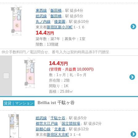
東西線
「
飯田橋
」駅 徒歩4分
総武線
「
飯田橋
」駅 徒歩5分
丸ノ内線
「
後楽園
」駅 徒歩10分
東京都
新宿区
新小川町
１-１６
14.4
万円
築年数：築7年 ｜募集中：
1室
階数：13階建
仲介手数料0円／電話問合せ、番号入力は契約時商品券3千円贈呈
14.4
万
円
(管理費・共益費 10,000円)
敷：1ヶ月｜礼：0ヶ月
所在階：2階
間取り：1K
面積：25.88㎡
Brillia ist 千駄ヶ谷
賃貸｜マンション
総武線
「
千駄ケ谷
」駅 徒歩5分
都営大江戸線
「
国立競技場
」駅 徒歩2分
副都心線
「
北参道
」駅 徒歩12分
東京都
新宿区
大京町
３１-４