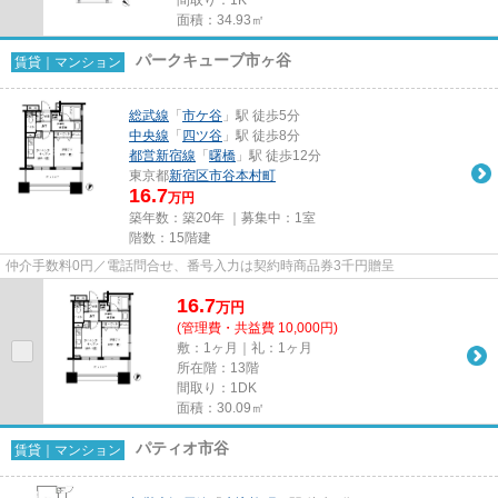
面積：34.93㎡
パークキューブ市ヶ谷
賃貸｜マンション
総武線
「
市ケ谷
」駅 徒歩5分
中央線
「
四ツ谷
」駅 徒歩8分
都営新宿線
「
曙橋
」駅 徒歩12分
東京都
新宿区
市谷本村町
16.7
万円
築年数：築20年 ｜募集中：
1室
階数：15階建
仲介手数料0円／電話問合せ、番号入力は契約時商品券3千円贈呈
16.7
万
円
(管理費・共益費 10,000円)
敷：1ヶ月｜礼：1ヶ月
所在階：13階
間取り：1DK
面積：30.09㎡
パティオ市谷
賃貸｜マンション