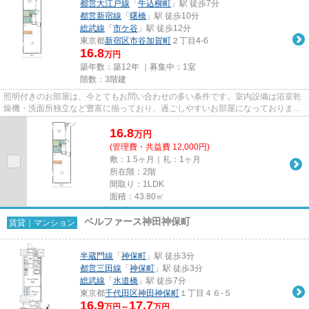
都営大江戸線
「
牛込柳町
」駅 徒歩7分
都営新宿線
「
曙橋
」駅 徒歩10分
総武線
「
市ケ谷
」駅 徒歩12分
東京都
新宿区
市谷加賀町
２丁目4-6
16.8
万円
築年数：築12年 ｜募集中：
1室
階数：3階建
照明付きのお部屋は、今とてもお問い合わせの多い条件です。室内設備は浴室乾
燥機・洗面所独立など豊富に揃っており、過ごしやすいお部屋になっておりま
す。耐火性に優れているRC構造...
16.8
万
円
(管理費・共益費 12,000円)
敷：1.5ヶ月｜礼：1ヶ月
所在階：2階
間取り：1LDK
面積：43.80㎡
ベルファース神田神保町
賃貸｜マンション
半蔵門線
「
神保町
」駅 徒歩3分
都営三田線
「
神保町
」駅 徒歩3分
総武線
「
水道橋
」駅 徒歩7分
東京都
千代田区
神田神保町
１丁目４６-５
16.9
17.7
万円～
万円