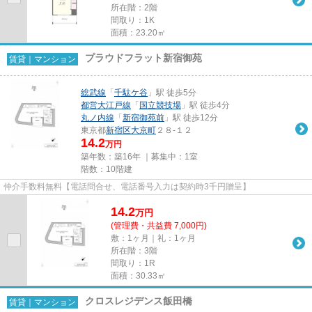
所在階：2階
間取り：1K
面積：23.20㎡
プラウドフラット新宿御苑
賃貸｜マンション
総武線
「
千駄ケ谷
」駅 徒歩5分
都営大江戸線
「
国立競技場
」駅 徒歩4分
丸ノ内線
「
新宿御苑前
」駅 徒歩12分
東京都
新宿区
大京町
２８-１２
14.2
万円
築年数：築16年 ｜募集中：
1室
階数：10階建
仲介手数料無料【電話問合せ、電話番号入力は契約時3千円贈呈】
14.2
万
円
(管理費・共益費 7,000円)
敷：1ヶ月｜礼：1ヶ月
所在階：3階
間取り：1R
面積：30.33㎡
クロスレジデンス飯田橋
賃貸｜マンション