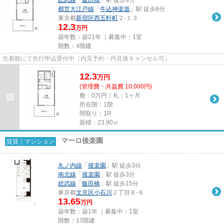
都営大江戸線
「
牛込神楽坂
」駅 徒歩8分
東京都
新宿区
西五軒町
２-１３
12.3
万円
築年数：築21年 ｜募集中：
1室
階数：4階建
先着順にて先行申込受付中（内見予約・内見後キャンセル可）
12.3
万
円
(管理費・共益費 10,000円)
敷：0万円｜礼：1ヶ月
所在階：1階
間取り：1R
面積：23.90㎡
マーロ後楽園
賃貸｜マンション
丸ノ内線
「
後楽園
」駅 徒歩3分
南北線
「
後楽園
」駅 徒歩3分
総武線
「
飯田橋
」駅 徒歩15分
東京都
文京区
小石川
２丁目６-６
13.65
万円
築年数：築1年 ｜募集中：
1室
階数：13階建