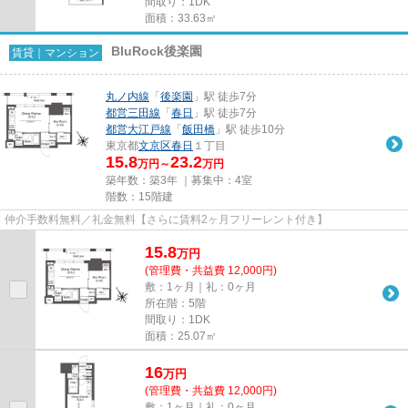
間取り：1DK
面積：33.63㎡
BluRock後楽園
賃貸｜マンション
丸ノ内線
「
後楽園
」駅 徒歩7分
都営三田線
「
春日
」駅 徒歩7分
都営大江戸線
「
飯田橋
」駅 徒歩10分
東京都
文京区
春日
１丁目
15.8
23.2
万円～
万円
築年数：築3年 ｜募集中：
4室
階数：15階建
仲介手数料無料／礼金無料【さらに賃料2ヶ月フリーレント付き】
15.8
万
円
(管理費・共益費 12,000円)
敷：1ヶ月｜礼：0ヶ月
所在階：5階
間取り：1DK
面積：25.07㎡
16
万
円
(管理費・共益費 12,000円)
敷：1ヶ月｜礼：0ヶ月