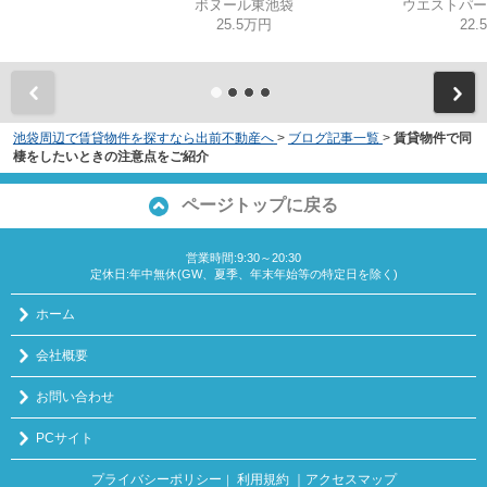
ボヌール東池袋
ウエストパー
25.5万円
22.
池袋周辺で賃貸物件を探すなら出前不動産へ
>
ブログ記事一覧
>
賃貸物件で同
棲をしたいときの注意点をご紹介
ページトップに戻る
営業時間:9:30～20:30
定休日:年中無休(GW、夏季、年末年始等の特定日を除く)
ホーム
会社概要
お問い合わせ
PCサイト
プライバシーポリシー
利用規約
｜アクセスマップ
｜